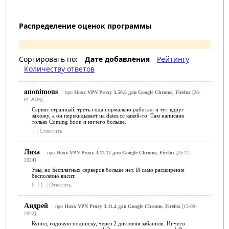
Распределение оценок программы
Сортировать по:
Дате добавления
Рейтингу
Количеству ответов
anonimous
про
Hoxx VPN Proxy 3.50.5 для Google Chrome, Firefox
[28-
01-2026]
Сервис странный, треть года нормально работал, и тут вдруг
захожу, а он перекидывает на dates.cc какой-то. Там написано
только Coming Soon и ничего больше.
|
|
Ответить
Лиза
про
Hoxx VPN Proxy 3.11.17 для Google Chrome, Firefox
[25-12-
2024]
Увы, но Бесплатных серверов больше нет. И само расширение
бесполезно висит.
6
|
1
|
Ответить
Андрей
про
Hoxx VPN Proxy 3.11.4 для Google Chrome, Firefox
[15-09-
2022]
Купил, годовую подписку, через 2 дня меня забанили. Ничего