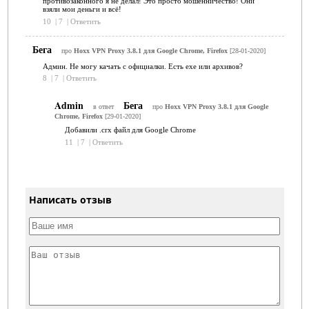
противозаконного я не делал! Это просто мошенничество! Они
взяли мои деньги и всё!
10
|
7
|
Ответить
Бега
про
Hoxx VPN Proxy 3.8.1 для Google Chrome, Firefox
[28-01-2020]
Админ. Не могу качать с официалки. Есть ехе или архивов?
8
|
7
|
Ответить
Admin
Бега
в ответ
про
Hoxx VPN Proxy 3.8.1 для Google
Chrome, Firefox
[29-01-2020]
Добавили .crx файл для Google Chrome
11
|
7
|
Ответить
Написать отзыв