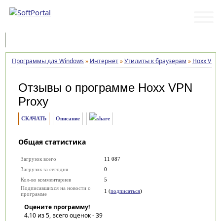
Программы
Статьи
Программы для Windows
»
Интернет
»
Утилиты к браузерам
»
Hoxx VPN 
Отзывы о программе
Hoxx VPN
Proxy
СКАЧАТЬ
Описание
Общая статистика
Загрузок всего
11 087
Загрузок за сегодня
0
Кол-во комментариев
5
Подписавшихся на новости о
1 (
подписаться
)
программе
Оцените программу!
4.10
из 5, всего оценок -
39