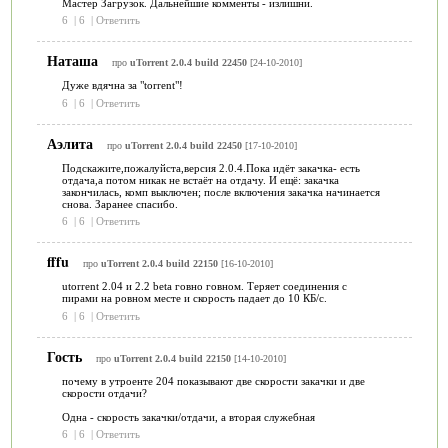
Мастер Загрузок. Дальнейшие комменты - излишни.
6
|
6
|
Ответить
Наташа
про
uTorrent 2.0.4 build 22450
[24-10-2010]
Дуже вдячна за "torrent"!
6
|
6
|
Ответить
Аэлита
про
uTorrent 2.0.4 build 22450
[17-10-2010]
Подскажите,пожалуйста,версия 2.0.4.Пока идёт закачка- есть
отдача,а потом никак не встаёт на отдачу. И ещё: закачка
закончилась, комп выключен; после включения закачка начинается
снова. Заранее спасибо.
6
|
6
|
Ответить
fffu
про
uTorrent 2.0.4 build 22150
[16-10-2010]
utorrent 2.04 и 2.2 beta говно говном. Теряет соединения с
пирами на ровном месте и скорость падает до 10 КБ/с.
6
|
6
|
Ответить
Гость
про
uTorrent 2.0.4 build 22150
[14-10-2010]
почему в утроенте 204 показывают две скорости закачки и две
скорости отдачи?
Одна - скорость закачки/отдачи, а вторая служебная
6
|
6
|
Ответить