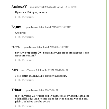
AndrewsV
про
uTorrent 2.0.4 build 22150
[12-10-2010]
Прога на 100 проц. лучшая!
6
|
6
|
Ответить
Вадим
про
uTorrent 2.0.4 build 22150
[12-10-2010]
Спосибо!
6
|
6
|
Ответить
гость
про
uTorrent 2.0.4 build 22150
[04-10-2010]
почему в утроенте 204 показывают две скорости закачки и две
скорости отдачи?
6
|
6
|
Ответить
Alex
про
uTorrent 2.0.4 build 22150
[02-10-2010]
1.8.5 самая стабильная и скоростная версия.
6
|
6
|
Ответить
Vektor
про
uTorrent 2.0.4
[24-09-2010]
sko4eal versiu 2.0.4 ustonovil...v nutri opeati byl ruskii eazyk,vse
otli4no!!!kajdyi vidit to shto on ho4et li4no u mnea vse ok,i bez
jalob....bolishoe sposibo avtaru
6
|
6
|
Ответить