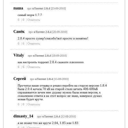
паша
про
uTorrent 2.0.4
[23-09-2010]
самый норм 1.7.7
6
|
6
|
Ответить
Санёк
про
uTorrent 2.0.4
[20-09-2010]
2.0.4 просто супер!спасибо!всё просто и понятно!
6
|
6
|
Ответить
Vitaly
про
uTorrent 2.0.4
[18-09-2010]
как настроить торрент 2.0.4 скажите плизззззззз
6
|
6
|
Ответить
Сергей
про
uTorrent 2.0.4
[15-09-2010]
Прочитал ваши отзывы и решил перейти на старую версию 1.8.4
была 2.0.4 качала 70 кБ на старой стало качать 400-600кБ
спрашивается зачем мне дураку нужна была новая версия, к
сожалению ответа я на этот вопрос не знаю, наверное думал
новая будет круче.
6
|
6
|
Ответить
dimasty_14
про
uTorrent 2.0.4
[12-09-2010]
я не понял что же круче 2.04, 1.85 или 1.83
6
|
6
|
Ответить