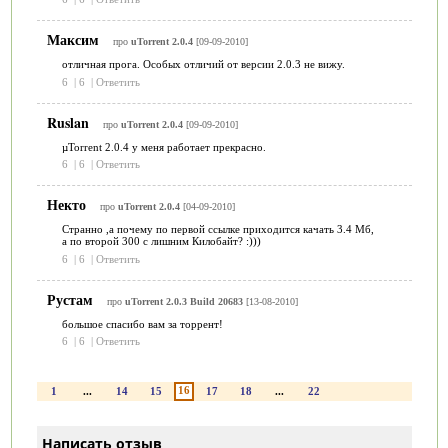
Максим
про
uTorrent 2.0.4
[09-09-2010]
отличная прога. Особых отличий от версии 2.0.3 не вижу.
6
|
6
|
Ответить
Ruslan
про
uTorrent 2.0.4
[09-09-2010]
µTorrent 2.0.4 у меня работает прекрасно.
6
|
6
|
Ответить
Некто
про
uTorrent 2.0.4
[04-09-2010]
Странно ,а почему по первой ссылке приходится качать 3.4 Мб,
а по второй 300 с лишним Килобайт? :)))
6
|
6
|
Ответить
Рустам
про
uTorrent 2.0.3 Build 20683
[13-08-2010]
большое спасибо вам за торрент!
6
|
6
|
Ответить
16
1
...
14
15
17
18
...
22
Написать отзыв