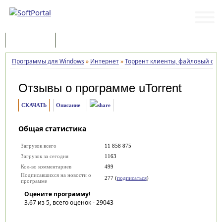
Программы
Статьи
Программы для Windows
»
Интернет
»
Торрент клиенты, файловый об
Отзывы о программе
uTorrent
СКАЧАТЬ
Описание
Общая статистика
Загрузок всего
11 858 875
Загрузок за сегодня
1163
Кол-во комментариев
499
Подписавшихся на новости о
277 (
подписаться
)
программе
Оцените программу!
3.67
из 5, всего оценок -
29043