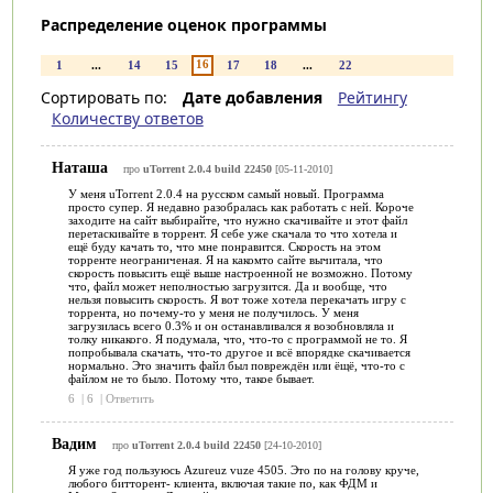
Распределение оценок программы
16
1
...
14
15
17
18
...
22
Сортировать по:
Дате добавления
Рейтингу
Количеству ответов
Наташа
про
uTorrent 2.0.4 build 22450
[05-11-2010]
У меня uTorrent 2.0.4 на русском самый новый. Программа
просто супер. Я недавно разобралась как работать с ней. Короче
заходите на сайт выбирайте, что нужно скачивайте и этот файл
перетаскивайте в торрент. Я себе уже скачала то что хотела и
ещё буду качать то, что мне понравится. Скорость на этом
торренте неограниченая. Я на какомто сайте вычитала, что
скорость повысить ещё выше настроенной не возможно. Потому
что, файл может неполностью загрузится. Да и вообще, что
нельзя повысить скорость. Я вот тоже хотела перекачать игру с
торрента, но почему-то у меня не получилось. У меня
загрузилась всего 0.3% и он останавливался я возобновляла и
толку никакого. Я подумала, что, что-то с программой не то. Я
попробывала скачать, что-то другое и всё впорядке скачивается
нормально. Это значить файл был повреждён или ёщё, что-то с
файлом не то было. Потому что, такое бывает.
6
|
6
|
Ответить
Вадим
про
uTorrent 2.0.4 build 22450
[24-10-2010]
Я уже год пользуюсь Azureuz vuze 4505. Это по на голову круче,
любого битторент- клиента, включая такие по, как ФДМ и