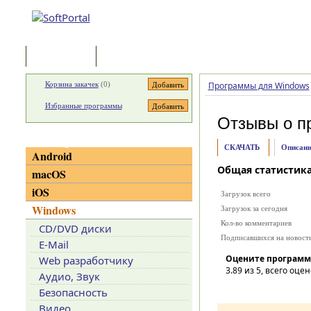
Программы
Статьи
Корзина закачек
(
0
)
Программы для Windows
Избранные программы
Отзывы о п
Категории
СКАЧАТЬ
Описани
Android
Общая статистик
macOS
iOS
Загрузок всего
Windows
Загрузок за сегодня
Кол-во комментариев
CD/DVD диски
Подписавшихся на новост
E-Mail
Оцените программ
Web разработчику
3.89
из 5, всего оцен
Аудио, Звук
Безопасность
Видео