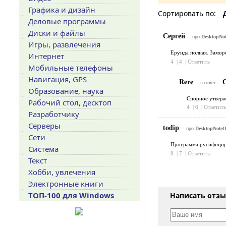
Графика и дизайн
Сортировать по:
Деловые программы
Диски и файлы
Сергей
про
DesktopNo
Игры, развлечения
Ерунда полная. Замор
Интернет
4
|
4
|
Ответить
Мобильные телефоны
Навигация, GPS
Rere
С
в ответ
Образование, наука
Спорное утверж
Рабочий стол, десктоп
4
|
6
|
Ответить
Разработчику
Серверы
todip
про
DesktopNoteO
Сети
Программа русифицир
Система
8
|
7
|
Ответить
Текст
Хобби, увлечения
Электронные книги
ТОП-100 для Windows
Написать отз