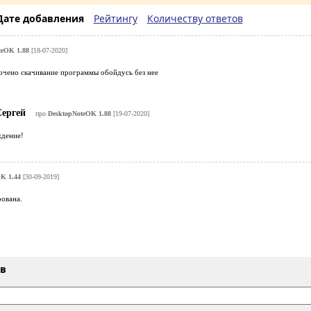
Дате добавления
Рейтингу
Количеству ответов
teOK 1.88
[18-07-2020]
очено скачивание программы обойдусь без нее
ергей
про
DesktopNoteOK 1.88
[19-07-2020]
дение!
K 1.44
[30-09-2019]
ована.
ыв