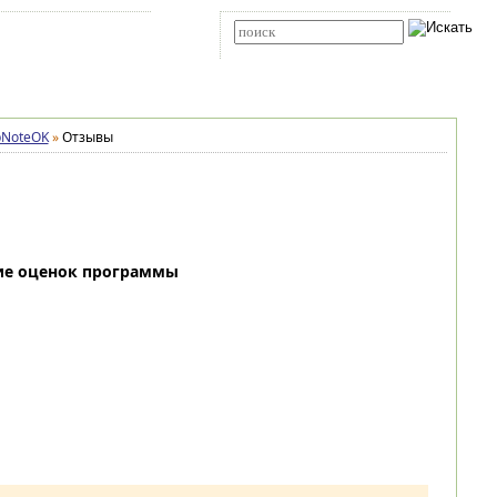
Карта сайта
RSS
Расширенный поиск
pNoteOK
»
Отзывы
ие оценок программы