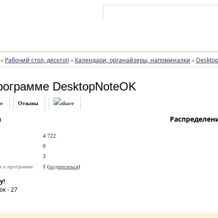
Войти на аккаунт
Зарегистрироваться
»
Рабочий стол, десктоп
»
Календари, органайзеры, напоминалки
»
Deskto
рограмме
DesktopNoteOK
е
Отзывы
а
Распределен
4 722
0
3
и о программе
1 (
подписаться
)
у!
ок -
27