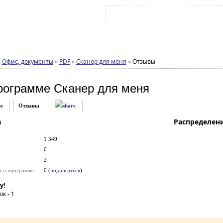
Войти на аккаунт
Зарегистрироваться
»
Офис, документы
»
PDF
»
Сканер для меня
»
Отзывы
рограмме
Сканер для меня
е
Отзывы
а
Распределен
1 349
0
2
и о программе
0 (
подписаться
)
у!
ок -
1