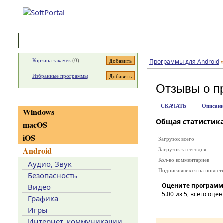
Программы
Статьи
Корзина закачек
(
0
)
Программы для Android
Избранные программы
Отзывы о п
Категории
СКАЧАТЬ
Описани
Windows
Общая статистик
macOS
iOS
Загрузок всего
Android
Загрузок за сегодня
Кол-во комментариев
Аудио, Звук
Подписавшихся на новост
Безопасность
Оцените программ
Видео
5.00
из 5, всего оцен
Графика
Игры
Интернет, коммуникации