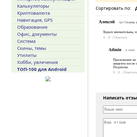
Калькуляторы
Сортировать по:
Криптовалюта
Навигация, GPS
Алексей
про
Сканер д
Образование
Будьте внимательны, п
Офис, документы
6
|
6
|
Ответить
Система
Скины, темы
Admin
в ответ
Утилиты
Приложение не 
Хобби, увлечения
аккаунта после 
Подписки.
ТОП-100 для Android
6
|
6
|
Ответить
Написать отз