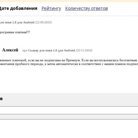
Дате добавления
Рейтингу
Количеству ответов
ля меня 1.8 для Android
[12-09-2019]
рограмма платная!!!
Алексей
про
Сканер для меня 1.8 для Android
[25-11-2019]
взимает платежей, если вы не подписаны на Премиум. Если вы воспользовались бесплатным 
окончания пробного периода, а затем автоматически в соответствии с вашим планом подпис
ыв