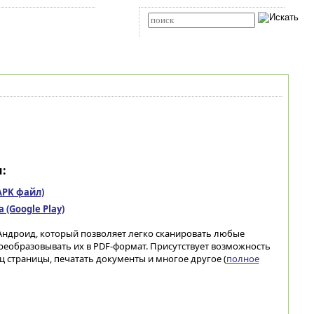
Карта сайта
RSS
Расширенный поиск
:
(APK файл)
(Google Play)
ндроид, который позволяет легко сканировать любые
реобразовывать их в PDF-формат. Присутствует возможность
 страницы, печатать документы и многое другое (
полное