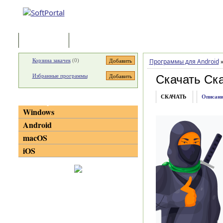
Программы
Статьи
Корзина закачек
(
0
)
Программы для Android
Избранные программы
Скачать Ск
СКАЧАТЬ
Описани
Категории
Windows
Android
macOS
iOS