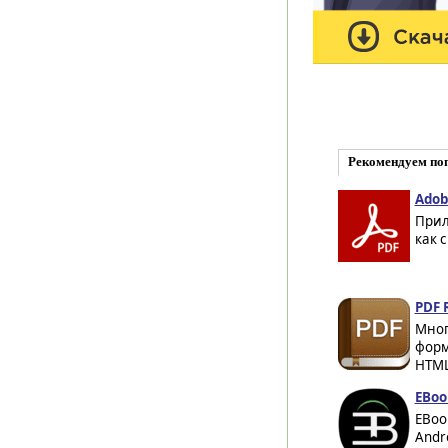
Рекомендуем по
Adob
Прил
как с
PDF 
Мног
форм
HTML,
EBoo
EBoo
Andr