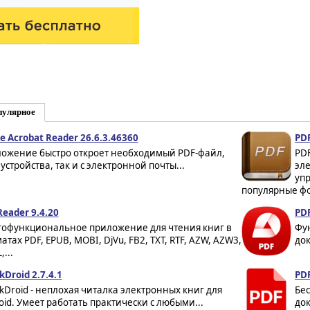
пулярное
e Acrobat Reader 26.6.3.46360
PDF
ожение быстро откроет необходимый PDF-файл,
PDF
 устройства, так и с электронной почты...
эле
упр
популярные фо
Reader 9.4.20
PDF
офункциональное приложение для чтения книг в
Фу
атах PDF, EPUB, MOBI, DjVu, FB2, TXT, RTF, AZW, AZW3,
док
...
kDroid 2.7.4.1
PDF
kDroid - неплохая читалка электронных книг для
Бе
oid. Умеет работать практически с любыми...
док