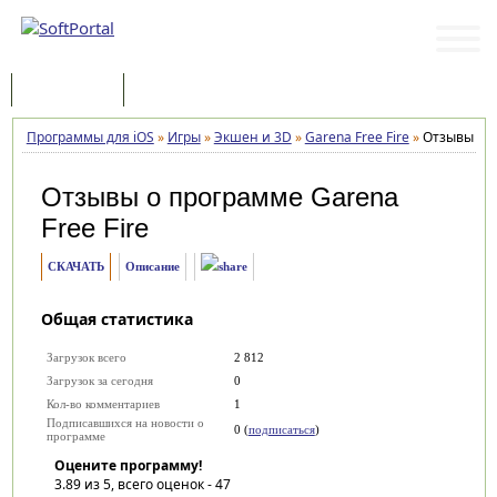
Программы
Статьи
Программы для iOS
»
Игры
»
Экшен и 3D
»
Garena Free Fire
»
Отзывы
Отзывы о программе
Garena
Free Fire
СКАЧАТЬ
Описание
Общая статистика
Загрузок всего
2 812
Загрузок за сегодня
0
Кол-во комментариев
1
Подписавшихся на новости о
0 (
подписаться
)
программе
Оцените программу!
3.89
из 5, всего оценок -
47