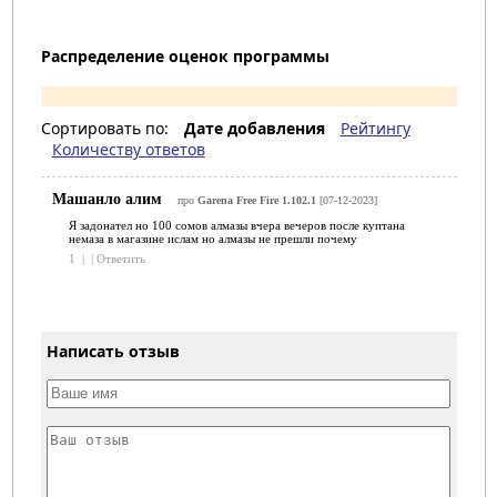
Распределение оценок программы
Сортировать по:
Дате добавления
Рейтингу
Количеству ответов
Машанло алим
про
Garena Free Fire 1.102.1
[07-12-2023]
Я задонател но 100 сомов алмазы вчера вечеров после куптана
немаза в магазине ислам но алмазы не прешли почему
1
|
|
Ответить
Написать отзыв