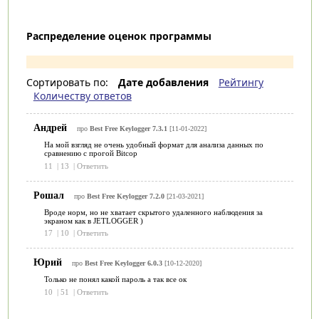
Распределение оценок программы
Сортировать по:
Дате добавления
Рейтингу
Количеству ответов
Андрей
про
Best Free Keylogger 7.3.1
[11-01-2022]
На мой взгляд не очень удобный формат для анализа данных по
сравнению с прогой Bitcop
11
|
13
|
Ответить
Рошал
про
Best Free Keylogger 7.2.0
[21-03-2021]
Вроде норм, но не хватает скрытого удаленного наблюдения за
экраном как в JETLOGGER )
17
|
10
|
Ответить
Юрий
про
Best Free Keylogger 6.0.3
[10-12-2020]
Только не понял какой пароль а так все ок
10
|
51
|
Ответить