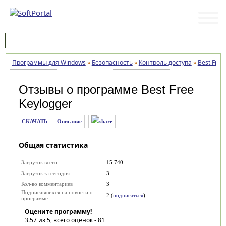
Программы
Статьи
Программы для Windows
»
Безопасность
»
Контроль доступа
»
Best Free
Отзывы о программе
Best Free
Keylogger
СКАЧАТЬ
Описание
Общая статистика
Загрузок всего
15 740
Загрузок за сегодня
3
Кол-во комментариев
3
Подписавшихся на новости о
2 (
подписаться
)
программе
Оцените программу!
3.57
из 5, всего оценок -
81