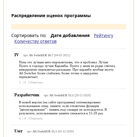
Распределение оценок программы
Сортировать по:
Дате добавления
Рейтингу
Количеству ответов
IV
про
Alt SwitchER 16.7
[04-01-2021]
Пока это лучшая авто-переключалка, что я пробовал. Лучше
Пунто и гораздо лучше Карамбы. Пунто у меня не редко глючил,
некорректно переключал раскладку. Про карамбу вообще молчу.
Alt Switcher более стабилен, более точно и аккуратно
переключает.
5
|
4
|
Ответить
Разработчик
про
Alt SwitchER 15.1
[29-12-2020]
В новой версии (на сайте программы) оптимизировано
использование опер. памяти: если отключена функция
"автоисправление" - память под словари не используется. В
результате, использование памяти снижается в 15-20 раз.
4
|
4
|
Ответить
User
про
Alt SwitchER 15.1
[02-12-2020]