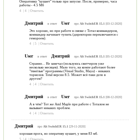
Оперативку "кушает" только при запуске. После, примерно, часа
работы - 4.5 Мб
4
|
4
|
Ответить
Дмитрий
User
в ответ
про
Alt SwitchER 15.1
[03-12-2020]
Это хорошо, но при работе в связке с Тотал коммандером,
коммандер начинает тупить (директории переключаются с
гемороем).
4
|
5
|
Ответить
User
Дмитрий
в ответ
про
Alt SwitchER 15.1
[05-12-2020]
Странно... Не замечал (пользуюсь свитчером уже
несколько месяцев). Мало того, на компе работают более
"тяжёлые" программы (Visual Studio, Maya) - никаких
тормозов. Total версии 8.5. Может всё-таки дело в
другом?
4
|
4
|
Ответить
Дмитрий
User
в ответ
про
Alt SwitchER 15.1
[08-12-2020]
А в чём? Тот же Aml Maple при работе с Тоталом не
вызывает никаких проблем.
4
|
4
|
Ответить
Дмитрий
про
Alt SwitchER 15.1
[29-11-2020]
хорошая прога, но оперативу кушает, у меня 83 мб.
5
|
4
|
Ответить