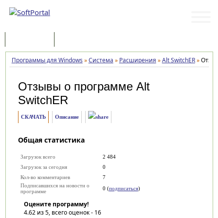
Программы
Статьи
Программы для Windows
»
Система
»
Расширения
»
Alt SwitchER
»
Отзы
Отзывы о программе
Alt
SwitchER
СКАЧАТЬ
Описание
Общая статистика
Загрузок всего
2 484
Загрузок за сегодня
0
Кол-во комментариев
7
Подписавшихся на новости о
0 (
подписаться
)
программе
Оцените программу!
4.62
из 5, всего оценок -
16