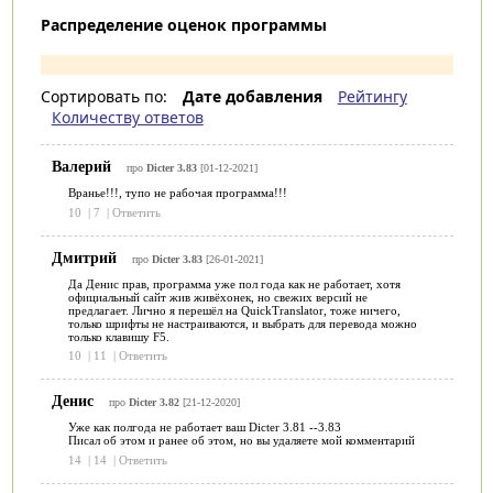
Распределение оценок программы
Сортировать по:
Дате добавления
Рейтингу
Количеству ответов
Валерий
про
Dicter 3.83
[01-12-2021]
Вранье!!!, тупо не рабочая программа!!!
10
|
7
|
Ответить
Дмитрий
про
Dicter 3.83
[26-01-2021]
Да Денис прав, программа уже пол года как не работает, хотя
официальный сайт жив живёхонек, но свежих версий не
предлагает. Лично я перешёл на QuickTranslator, тоже ничего,
только шрифты не настраиваются, и выбрать для перевода можно
только клавишу F5.
10
|
11
|
Ответить
Денис
про
Dicter 3.82
[21-12-2020]
Уже как полгода не работает ваш Dicter 3.81 --3.83
Писал об этом и ранее об этом, но вы удаляете мой комментарий
14
|
14
|
Ответить