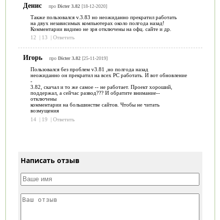
Денис
про
Dicter 3.82
[18-12-2020]
Также пользовался v.3.83 но неожиданно прекратил работать
на двух независимых компьютерах около полгода назад!
Комментарии видимо не зря отключены на офц. сайте и др.
12
|
13
|
Ответить
Игорь
про
Dicter 3.82
[25-11-2019]
Пользовался без проблем v3.81 ,но полгода назад
неожиданно он прекратил на всех РС работать. И вот обновление
-
3.82, скачал и то же самое -- не работает. Проект хороший,
поддержал, а сейчас развод??? И обратите внимание--
отключены
комментарии на большинстве сайтов. Чтобы не читать
возмущения
14
|
19
|
Ответить
Написать отзыв