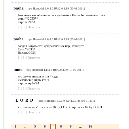
pasha
про
Hamachi 1.0.3.0 RU/2.0.3.89
[30-01-2011]
Кто знает как обмениваться файлами в Hamachi помогите плиз
сеть:**2033**
пароль:2033
6
|
6
|
Ответить
pasha
про
Hamachi 1.0.3.0 RU/2.0.3.89
[27-01-2011]
создал новую сеть для различных игр, заходите
Сеть:*2033*
Пароль:2033
6
|
6
|
Ответить
нико
про
Hamachi 1.0.3.0 RU/2.0.3.89
[17-01-2011]
кто хочет играть в гта 4 суда
имя:мастер игры гта 4
пароль орёл№1
6
|
6
|
Ответить
_L_O_R_D_
про
Hamachi 1.0.3.0 RU/2.0.3.89
[09-01-2011]
кто хочет в cs1.6 сеть:cs.16 by LORD пороль:cs.16 by LORD
6
|
6
|
Ответить
7
1
...
5
6
8
9
...
16