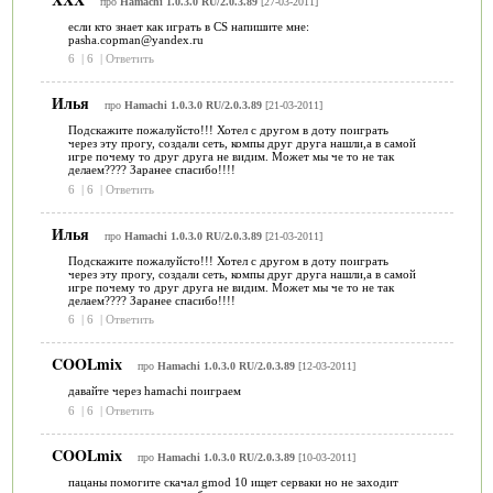
про
Hamachi 1.0.3.0 RU/2.0.3.89
[27-03-2011]
если кто знает как играть в CS напишите мне:
pasha.copman@yandex.ru
6
|
6
|
Ответить
Илья
про
Hamachi 1.0.3.0 RU/2.0.3.89
[21-03-2011]
Подскажите пожалуйсто!!! Хотел с другом в доту поиграть
через эту прогу, создали сеть, компы друг друга нашли,а в самой
игре почему то друг друга не видим. Может мы че то не так
делаем???? Заранее спасибо!!!!
6
|
6
|
Ответить
Илья
про
Hamachi 1.0.3.0 RU/2.0.3.89
[21-03-2011]
Подскажите пожалуйсто!!! Хотел с другом в доту поиграть
через эту прогу, создали сеть, компы друг друга нашли,а в самой
игре почему то друг друга не видим. Может мы че то не так
делаем???? Заранее спасибо!!!!
6
|
6
|
Ответить
COOLmix
про
Hamachi 1.0.3.0 RU/2.0.3.89
[12-03-2011]
давайте через hamachi поиграем
6
|
6
|
Ответить
COOLmix
про
Hamachi 1.0.3.0 RU/2.0.3.89
[10-03-2011]
пацаны помогите скачал gmod 10 ищет серваки но не заходит