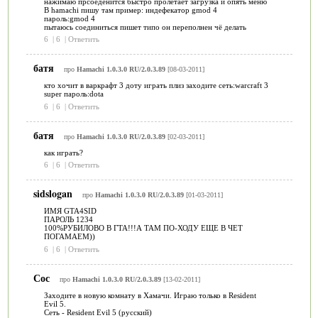
нажимаю прсоеденится быстро пролетает загрузка и опять меню
В hamachi пишу там пример: индефекатор gmod 4
пароль:gmod 4
пытаюсь соединиться пишет типо он переполнен чё делать
6
|
6
|
Ответить
батя
про
Hamachi 1.0.3.0 RU/2.0.3.89
[08-03-2011]
кто хочит в варкрафт 3 доту играть плиз заходите сеть:warcraft 3
super пароль:dota
6
|
6
|
Ответить
батя
про
Hamachi 1.0.3.0 RU/2.0.3.89
[02-03-2011]
как играть?
6
|
6
|
Ответить
sidslogan
про
Hamachi 1.0.3.0 RU/2.0.3.89
[01-03-2011]
ИМЯ GTA4SID
ПАРОЛЬ 1234
100%РУБИЛОВО В ГТА!!!А ТАМ ПО-ХОДУ ЕЩЕ В ЧЕТ
ПОГАМАЕМ))
6
|
6
|
Ответить
Сос
про
Hamachi 1.0.3.0 RU/2.0.3.89
[13-02-2011]
Заходите в новую комнату в Хамачи. Играю только в Resident
Evil 5.
Сеть - Resident Evil 5 (русский)