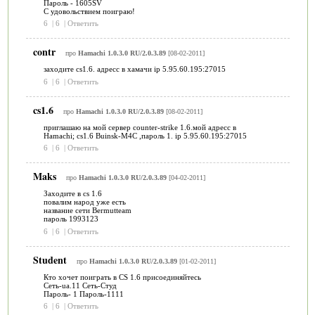
Пароль - 1605SV
С удовольствием поиграю!
6
|
6
|
Ответить
contr
про
Hamachi 1.0.3.0 RU/2.0.3.89
[08-02-2011]
заходите cs1.6. адресс в хамачи ip 5.95.60.195:27015
6
|
6
|
Ответить
cs1.6
про
Hamachi 1.0.3.0 RU/2.0.3.89
[08-02-2011]
приглашаю на мой сервер counter-strike 1.6.мой адресс в
Hamachi; cs1.6 Buinsk-M4С ,пароль 1. ip 5.95.60.195:27015
6
|
6
|
Ответить
Maks
про
Hamachi 1.0.3.0 RU/2.0.3.89
[04-02-2011]
Заходите в cs 1.6
повалим народ уже есть
название сети Bermutteam
пароль 1993123
6
|
6
|
Ответить
Student
про
Hamachi 1.0.3.0 RU/2.0.3.89
[01-02-2011]
Кто хочет поиграть в CS 1.6 присоединяйтесь
Сеть-ua.11 Сеть-Студ
Пароль- 1 Пароль-1111
6
|
6
|
Ответить