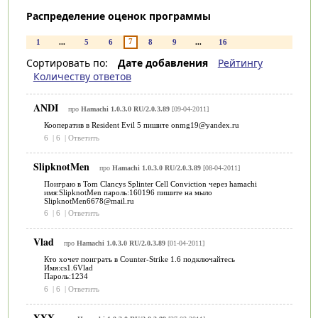
Распределение оценок программы
7
1
...
5
6
8
9
...
16
Сортировать по:
Дате добавления
Рейтингу
Количеству ответов
ANDI
про
Hamachi 1.0.3.0 RU/2.0.3.89
[09-04-2011]
Кооператив в Resident Evil 5 пишите onmg19@yandex.ru
6
|
6
|
Ответить
SlipknotMen
про
Hamachi 1.0.3.0 RU/2.0.3.89
[08-04-2011]
Поиграю в Tom Clancys Splinter Cell Conviction через hamachi
имя:SlipknotMen пароль:160196 пишите на мыло
SlipknotMen6678@mail.ru
6
|
6
|
Ответить
Vlad
про
Hamachi 1.0.3.0 RU/2.0.3.89
[01-04-2011]
Кто хочет поиграть в Counter-Strike 1.6 подключайтесь
Имя:cs1.6Vlad
Пароль:1234
6
|
6
|
Ответить
XXX