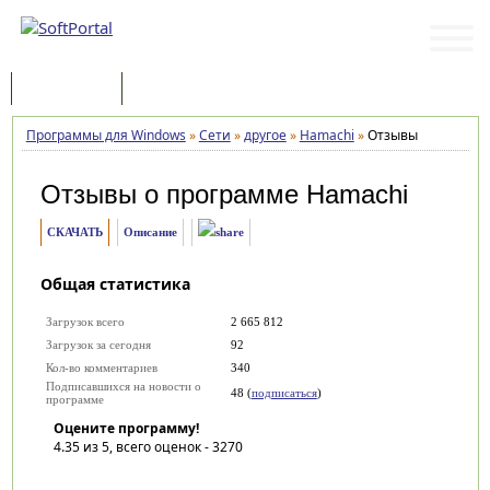
Программы
Статьи
Программы для Windows
»
Сети
»
другое
»
Hamachi
»
Отзывы
Отзывы о программе
Hamachi
СКАЧАТЬ
Описание
Общая статистика
Загрузок всего
2 665 812
Загрузок за сегодня
92
Кол-во комментариев
340
Подписавшихся на новости о
48 (
подписаться
)
программе
Оцените программу!
4.35
из 5, всего оценок -
3270