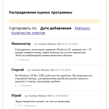
Распределение оценок программы
Сортировать по:
Дате добавления
Рейтингу
Количеству ответов
Инквизитор
про
Sordum Monitor Off 1.1
[11-12-2024]
Стандартное, встроенное решение Windows 10: клавиша win + P,
справа появится меню: какой монитор вы хотите выключить.
Этой же комбинацией клавиш включаем обратно.
|
|
Ответить
Георгий
про
Sordum Monitor Off 1.1
[17-10-2024]
На Windows 10 Pro 22H2 работает без проблем. На мониторе нет
отдельной кнопки, для выключения джойстик нужно нажать и
держать 5 секунд, программа удобнее.
1
|
|
Ответить
Юрий
про
Sordum Monitor Off 1.1
[19-09-2023]
Экран выключить можно, но уже не включишь.
7
|
10
|
Ответить