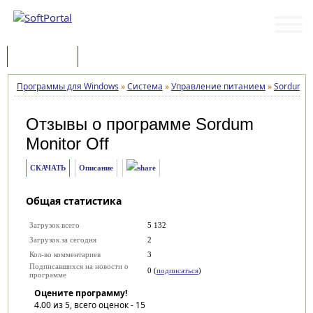
Программы
Статьи
Программы для Windows
»
Система
»
Управление питанием
»
Sordum Mo
Отзывы о программе
Sordum
Monitor Off
СКАЧАТЬ
Описание
Общая статистика
Загрузок всего
5 132
Загрузок за сегодня
2
Кол-во комментариев
3
Подписавшихся на новости о
0 (
подписаться
)
программе
Оцените программу!
4.00
из 5, всего оценок -
15