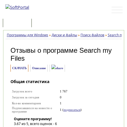
Программы
Статьи
Программы для Windows
»
Диски и файлы
»
Поиск файлов
»
Search my F
Отзывы о программе
Search my
Files
СКАЧАТЬ
Описание
Общая статистика
Загрузок всего
1 767
Загрузок за сегодня
0
Кол-во комментариев
1
Подписавшихся на новости о
1 (
подписаться
)
программе
Оцените программу!
3.67
из 5, всего оценок -
6