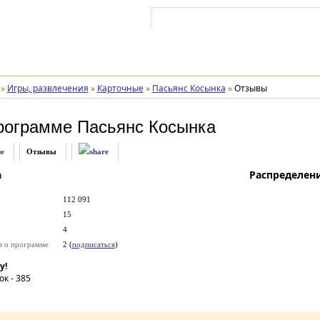
Войти на аккаунт
Зарегистрироваться
»
Игры, развлечения
»
Карточные
»
Пасьянс Косынка
»
Отзывы
рограмме
Пасьянс Косынка
е
Отзывы
а
Распределен
112 091
15
4
и о программе
2 (
подписаться
)
у!
ок -
385