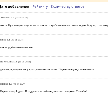
Дате добавления
Рейтингу
Количеству ответов
 Косынка 1.2
[14-03-2026]
ботать. При каждом запуске висит окошко с требованием поставить яндекс браузер. Не смотря
сынка 1.1
[30-01-2024]
ько не удаётся отменить ход.
янс Косынка 1.0
[16-09-2023]
одвисает, примерно как у программ-шантажистов. Не рекомендую устанавливать
осынка 1.0
[08-04-2020]
Играю каждый день. И радуюсь как ребенок, когда он сходится. Спасибо!