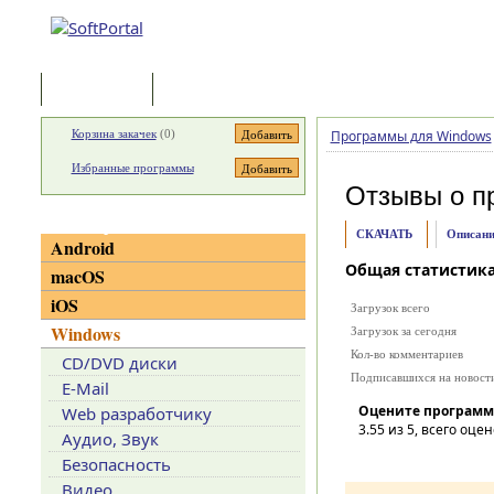
Программы
Статьи
Корзина закачек
(
0
)
Программы для Windows
Избранные программы
Отзывы о п
Категории
СКАЧАТЬ
Описани
Android
Общая статистик
macOS
iOS
Загрузок всего
Windows
Загрузок за сегодня
Кол-во комментариев
CD/DVD диски
Подписавшихся на новост
E-Mail
Оцените программ
Web разработчику
3.55
из 5, всего оцен
Аудио, Звук
Безопасность
Видео