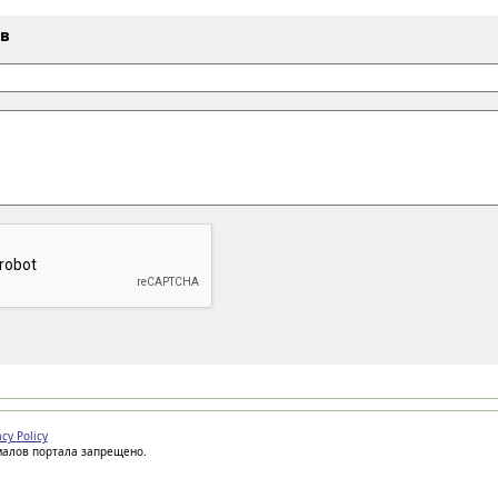
ыв
acy Policy
иалов портала запрещено.