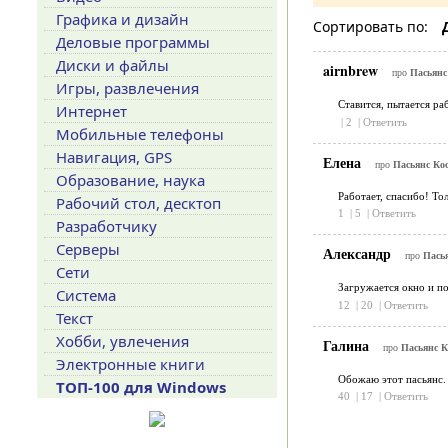
Графика и дизайн
Сортировать по:
Деловые программы
Диски и файлы
airnbrew
про
Пасьянс
Игры, развлечения
Ставится, пытается ра
Интернет
|
2
|
Ответить
Мобильные телефоны
Навигация, GPS
Елена
про
Пасьянс Ко
Образование, наука
Работает, спасибо! Тол
Рабочий стол, десктоп
1
|
5
|
Ответить
Разработчику
Серверы
Александр
про
Пась
Сети
Загружается окно и п
Система
12
|
20
|
Ответить
Текст
Хобби, увлечения
Галина
про
Пасьянс К
Электронные книги
Обожаю этот пасьянс. 
ТОП-100 для Windows
40
|
17
|
Ответить