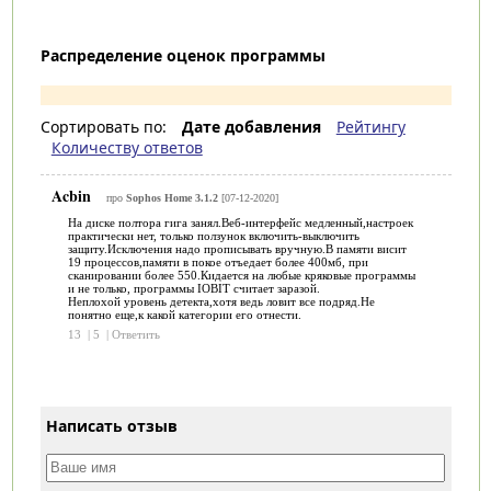
Распределение оценок программы
Сортировать по:
Дате добавления
Рейтингу
Количеству ответов
Acbin
про
Sophos Home 3.1.2
[07-12-2020]
На диске полтора гига занял.Веб-интерфейс медленный,настроек
практически нет, только ползунок включить-выключить
защиту.Исключения надо прописывать вручную.В памяти висит
19 процессов,памяти в покое отъедает более 400мб, при
сканировании более 550.Кидается на любые кряковые программы
и не только, программы IOBIT считает заразой.
Неплохой уровень детекта,хотя ведь ловит все подряд.Не
понятно еще,к какой категории его отнести.
13
|
5
|
Ответить
Написать отзыв