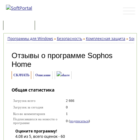
Программы
Статьи
Программы для Windows
»
Безопасность
»
Комплексная защита
»
Soph
Отзывы о программе
Sophos
Home
СКАЧАТЬ
Описание
Общая статистика
Загрузок всего
2 666
Загрузок за сегодня
0
Кол-во комментариев
1
Подписавшихся на новости о
0 (
подписаться
)
программе
Оцените программу!
4.08
из 5, всего оценок -
60