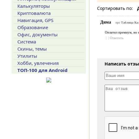
Калькуляторы
Сортировать по:
Криптовалюта
Навигация, GPS
Дима
про
Таблица Кал
Образование
Оплатил премиум, но 
Офис, документы
|
|
Ответить
Система
Скины, темы
Утилиты
Хобби, увлечения
Написать отз
ТОП-100 для Android