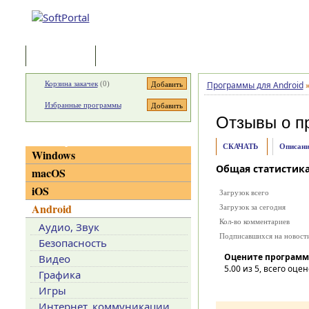
Программы
Статьи
Корзина закачек
(
0
)
Программы для Android
Избранные программы
Отзывы о п
Категории
СКАЧАТЬ
Описани
Windows
Общая статистик
macOS
iOS
Загрузок всего
Android
Загрузок за сегодня
Кол-во комментариев
Аудио, Звук
Подписавшихся на новост
Безопасность
Оцените программ
Видео
5.00
из 5, всего оцен
Графика
Игры
Интернет, коммуникации