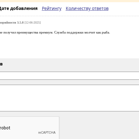
Дате добавления
Рейтингу
Количеству ответов
орийности 3.5.8
[12-06-2025]
не получил преимущества премиум. Служба поддержки молчит как рыба.
ыв