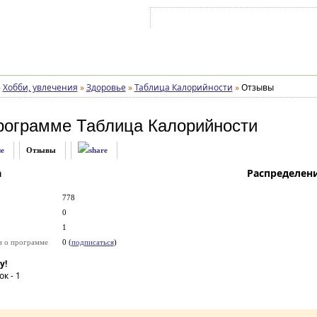
Войти на аккаунт
Зарегистрироваться
»
Хобби, увлечения
»
Здоровье
»
Таблица Калорийности
»
Отзывы
рограмме
Таблица Калорийности
е
Отзывы
а
Распределен
778
0
1
и о программе
0 (
подписаться
)
у!
ок -
1