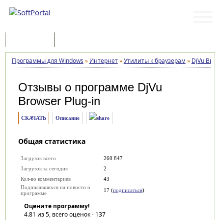
Программы
Статьи
Программы для Windows
»
Интернет
»
Утилиты к браузерам
»
DjVu Brow
Отзывы о программе
DjVu
Browser Plug-in
СКАЧАТЬ
Описание
Общая статистика
Загрузок всего
260 847
Загрузок за сегодня
2
Кол-во комментариев
43
Подписавшихся на новости о
17 (
подписаться
)
программе
Оцените программу!
4.81
из 5, всего оценок -
137