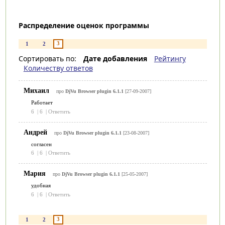
Распределение оценок программы
3
1
2
Сортировать по:
Дате добавления
Рейтингу
Количеству ответов
Михаил
про
DjVu Browser plugin 6.1.1
[27-09-2007]
Работает
6
|
6
|
Ответить
Андрей
про
DjVu Browser plugin 6.1.1
[23-08-2007]
согласен
6
|
6
|
Ответить
Мария
про
DjVu Browser plugin 6.1.1
[25-05-2007]
удобная
6
|
6
|
Ответить
3
1
2