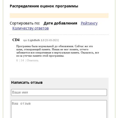
Распределение оценок программы
Сортировать по:
Дате добавления
Рейтингу
Количеству ответов
CD4
про
LightBulb 2.3
[31-03-2021]
Программа была нормальной до обновления. Сейчас же это
шлак, отжирающий память. Никак не мог понять, отчего
забивается вся оперативная и виртуальная память. Оказалось, все
из-за утечки памяти этой программы.
6
|
14
|
Ответить
Написать отзыв