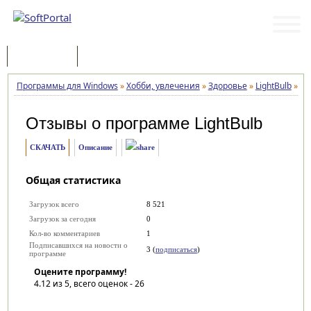
Программы
Статьи
Программы для Windows
»
Хобби, увлечения
»
Здоровье
»
LightBulb
»
От
Отзывы о программе
LightBulb
СКАЧАТЬ
Описание
Общая статистика
Загрузок всего
8 521
Загрузок за сегодня
0
Кол-во комментариев
1
Подписавшихся на новости о
3 (
подписаться
)
программе
Оцените программу!
4.12
из 5, всего оценок -
26