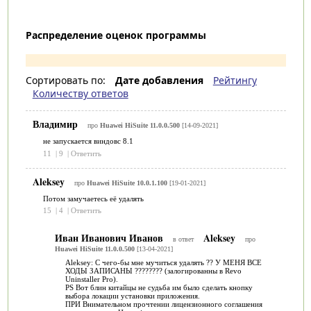
Распределение оценок программы
Сортировать по:
Дате добавления
Рейтингу
Количеству ответов
Владимир
про
Huawei HiSuite 11.0.0.500
[14-09-2021]
не запускается виндовс 8.1
11
|
9
|
Ответить
Aleksey
про
Huawei HiSuite 10.0.1.100
[19-01-2021]
Потом замучаетесь её удалять
15
|
4
|
Ответить
Иван Иванович Иванов
Aleksey
в ответ
про
Huawei HiSuite 11.0.0.500
[13-04-2021]
Aleksey: C чего-бы мне мучиться удалять ?? У МЕНЯ ВСЕ
ХОДЫ ЗАПИСАНЫ ???????? (залогированны в Revo
Uninstaller Pro).
PS Вот блин китайцы не судьба им было сделать кнопку
выбора локации установки приложения.
ПРИ Внимательном прочтении лицензионного соглашения