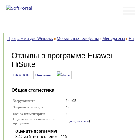
Программы
Статьи
Программы для Windows
»
Мобильные телефоны
»
Менеджеры
»
Huawe
Отзывы о программе
Huawei
HiSuite
СКАЧАТЬ
Описание
Общая статистика
Загрузок всего
34 405
Загрузок за сегодня
12
Кол-во комментариев
3
Подписавшихся на новости о
1 (
подписаться
)
программе
Оцените программу!
3.42
из 5, всего оценок -
115