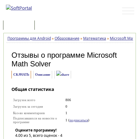
Программы
Статьи
Программы для Android
»
Образование
»
Математика
»
Microsoft Math S
Отзывы о программе
Microsoft
Math Solver
СКАЧАТЬ
Описание
Общая статистика
Загрузок всего
806
Загрузок за сегодня
0
Кол-во комментариев
1
Подписавшихся на новости о
1 (
подписаться
)
программе
Оцените программу!
4.00
из 5, всего оценок -
4