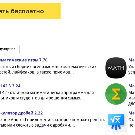
пулярное
матические игры 7.70
Mat
латный сборник всевозможных математических
Ув
остей, лайфхаков, а также приемов...
уст
 42 3.3.24
Mat
 42 - отличная математическая программа для
Ma
ьников и студентов для решения самых...
ма
для
кулятор дробей 2.22
Ma
зное Android-приложение, которое поможет решать
От
тые или сложные задачи с дробями,...
не