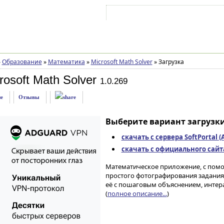
Войти на аккаунт
Зарегистрироваться
»
Образование
»
Математика
»
Microsoft Math Solver
»
Загрузка
rosoft Math Solver
1.0.269
е
Отзывы
Выберите вариант загрузки
скачать с сервера SoftPortal 
скачать с официального сайта 
Математическое приложение, с пом
простого фотографирования задания
её с пошаговым объяснением, интер
(
полное описание...
)