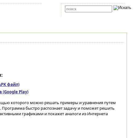
Карта сайта
RSS
Расширенный поиск
:
(APK файл)
(Google Play)
ощью которого можно решать примеры и уравнения путем
. Программа быстро распознает задачу и поможет решить
активными графиками и покажет аналоги из Интернета