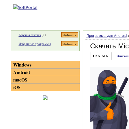
Программы
Статьи
Корзина закачек
(
0
)
Программы для Android
Избранные программы
Скачать Mic
СКАЧАТЬ
Описани
Категории
Windows
Android
macOS
iOS