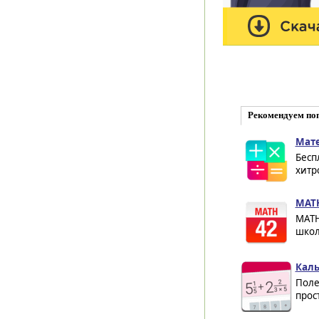
Рекомендуем по
Мате
Бесп
хитр
MATH
MATH
школ
Каль
Поле
прос