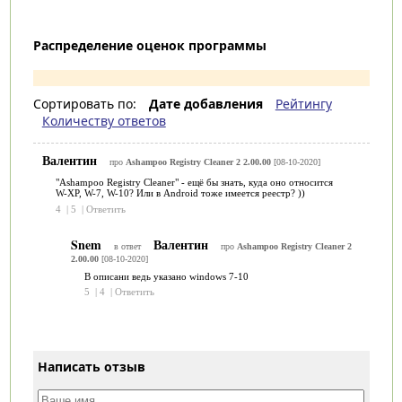
Распределение оценок программы
Сортировать по:
Дате добавления
Рейтингу
Количеству ответов
Валентин
про
Ashampoo Registry Cleaner 2 2.00.00
[08-10-2020]
"Ashampoo Registry Cleaner" - ещё бы знать, куда оно относится
W-XP, W-7, W-10? Или в Android тоже имеется реестр? ))
4
|
5
|
Ответить
Snem
Валентин
в ответ
про
Ashampoo Registry Cleaner 2
2.00.00
[08-10-2020]
В описани ведь указано windows 7-10
5
|
4
|
Ответить
Написать отзыв