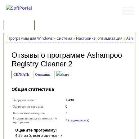
Программы
Статьи
Программы для Windows
»
Система
»
Настройка, оптимизация
»
Ashamp
Отзывы о программе
Ashampoo
Registry Cleaner 2
СКАЧАТЬ
Описание
Общая статистика
Загрузок всего
1 490
Загрузок за сегодня
0
Кол-во комментариев
2
Подписавшихся на новости о
2 (
подписаться
)
программе
Оцените программу!
4.29
из 5, всего оценок -
7