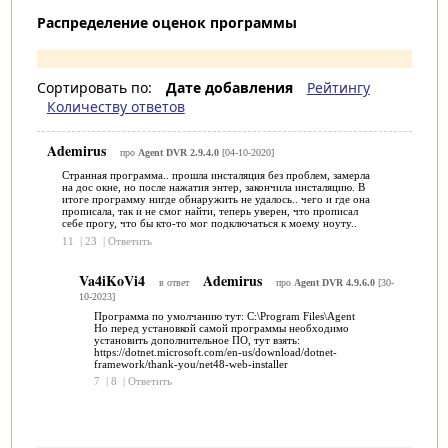
Распределение оценок программы
Сортировать по:
Дате добавления
Рейтингу
Количеству ответов
Ademirus
про
Agent DVR 2.9.4.0
[04-10-2020]
Странная программа.. прошла инсталяция без проблем, замерла
на дос окне, но после нажатия энтер, закончила инсталяцию. В
итоге программу нигде обнаружить не удалось.. чего и где она
прописала, так и не смог найти, теперь уверен, что прописал
себе прогу, что бы кто-то мог подключаться к моему ноуту..
11
|
23
|
Ответить
Va4iKoVi4
Ademirus
в ответ
про
Agent DVR 4.9.6.0
[30-
10-2023]
Программа по умолчанию тут: C:\Program Files\Agent
Но перед установкой самой программы необходимо
установить дополнительное ПО, тут взять:
https://dotnet.microsoft.com/en-us/download/dotnet-
framework/thank-you/net48-web-installer
7
|
8
|
Ответить