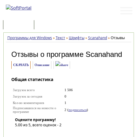
Программы
Статьи
Программы для Windows
»
Текст
»
Шрифты
»
Scanahand
»
Отзывы
Отзывы о программе
Scanahand
СКАЧАТЬ
Описание
Общая статистика
Загрузок всего
1 506
Загрузок за сегодня
0
Кол-во комментариев
1
Подписавшихся на новости о
2 (
подписаться
)
программе
Оцените программу!
5.00
из 5, всего оценок -
2