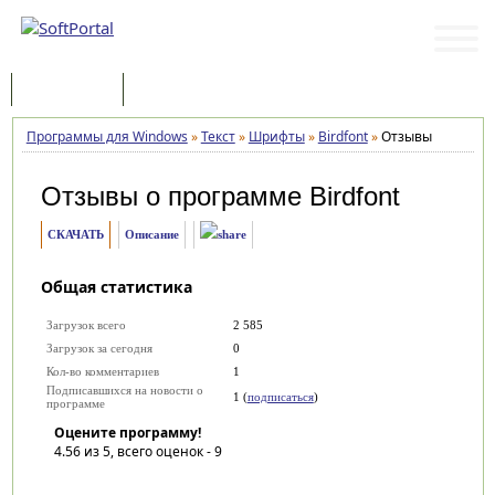
Программы
Статьи
Программы для Windows
»
Текст
»
Шрифты
»
Birdfont
»
Отзывы
Отзывы о программе
Birdfont
СКАЧАТЬ
Описание
Общая статистика
Загрузок всего
2 585
Загрузок за сегодня
0
Кол-во комментариев
1
Подписавшихся на новости о
1 (
подписаться
)
программе
Оцените программу!
4.56
из 5, всего оценок -
9