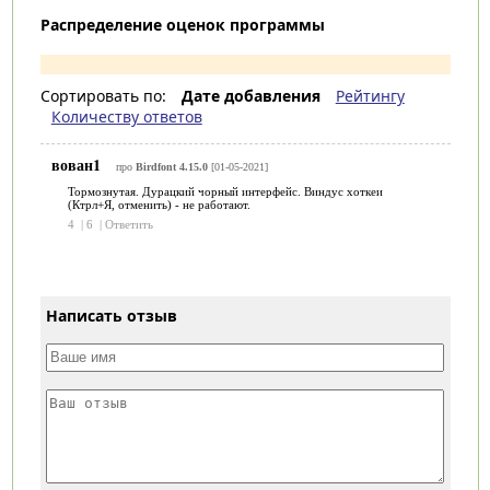
Распределение оценок программы
Сортировать по:
Дате добавления
Рейтингу
Количеству ответов
вован1
про
Birdfont 4.15.0
[01-05-2021]
Тормознутая. Дурацкий чорный интерфейс. Виндус хоткеи
(Ктрл+Я, отменить) - не работают.
4
|
6
|
Ответить
Написать отзыв