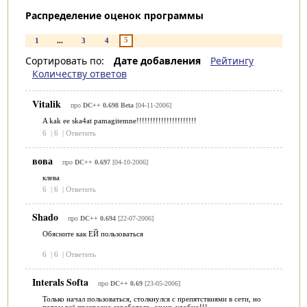
Распределение оценок программы
5
1
...
3
4
Сортировать по:
Дате добавления
Рейтингу
Количеству ответов
Vitalik
про
DC++ 0.698 Beta
[04-11-2006]
A kak ee ska4at pamagitemne!!!!!!!!!!!!!!!!!!!!!!
6
|
6
|
Ответить
вова
про
DC++ 0.697
[04-10-2006]
клева
6
|
6
|
Ответить
Shado
про
DC++ 0.694
[22-07-2006]
Обясните как ЕЙ пользоваться
6
|
6
|
Ответить
Interals Softa
про
DC++ 0.69
[23-05-2006]
Только начал пользоваться, столкнулся с препятствиями в сети, но
потом всё прекрасно заработало, очень удобно!!!