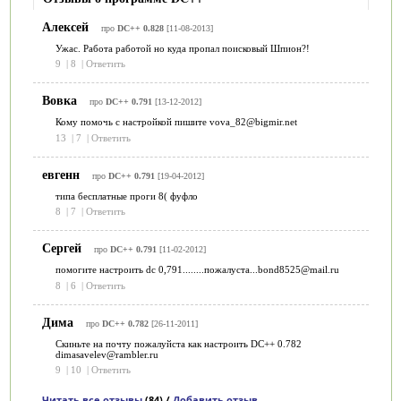
Алексей
про
DC++ 0.828
[11-08-2013]
Ужас. Работа работой но куда пропал поисковый Шпион?!
9
|
8
|
Ответить
Вовка
про
DC++ 0.791
[13-12-2012]
Кому помочь с настройкой пишите vova_82@bigmir.net
13
|
7
|
Ответить
евгенн
про
DC++ 0.791
[19-04-2012]
типа бесплатные проги 8( фуфло
8
|
7
|
Ответить
Сергей
про
DC++ 0.791
[11-02-2012]
помогите настроить dc 0,791........пожалуста...bond8525@mail.ru
8
|
6
|
Ответить
Дима
про
DC++ 0.782
[26-11-2011]
Скиньте на почту пожалуйста как настроить DC++ 0.782
dimasavelev@rambler.ru
9
|
10
|
Ответить
Читать все отзывы
(84) /
Добавить отзыв