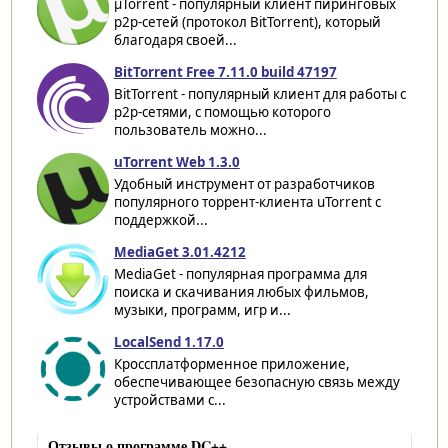
µTorrent - популярный клиент пиринговых
p2p-сетей (протокол BitTorrent), который
благодаря своей...
BitTorrent Free 7.11.0 build 47197
BitTorrent - популярный клиент для работы с
p2p-сетями, с помощью которого
пользователь можно...
uTorrent Web 1.3.0
Удобный инструмент от разработчиков
популярного торрент-клиента uTorrent с
поддержкой...
MediaGet 3.01.4212
MediaGet - популярная программа для
поиска и скачивания любых фильмов,
музыки, программ, игр и...
LocalSend 1.17.0
Кроссплатформенное приложение,
обеспечивающее безопасную связь между
устройствами с...
Отзывы о программе DC++