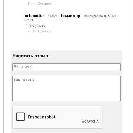
5
|
4
|
Ответить
fortunattto
Владимир
в ответ
про
Megacubo 16.2.9
[27-
12-2021]
Теперь есть.
4
|
8
|
Ответить
Написать отзыв