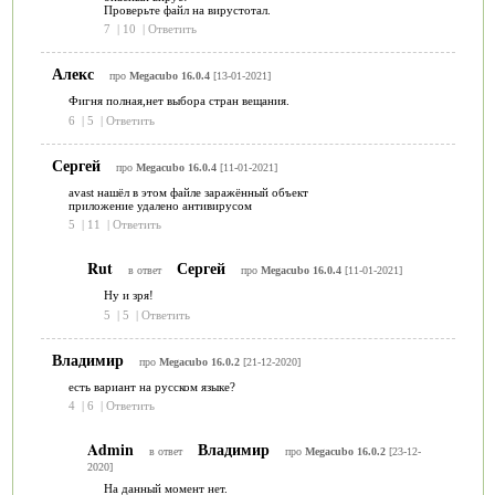
Проверьте файл на вирустотал.
7
|
10
|
Ответить
Алекс
про
Megacubo 16.0.4
[13-01-2021]
Фигня полная,нет выбора стран вещания.
6
|
5
|
Ответить
Сергей
про
Megacubo 16.0.4
[11-01-2021]
avast нашёл в этом файле заражённый объект
приложение удалено антивирусом
5
|
11
|
Ответить
Rut
Сергей
в ответ
про
Megacubo 16.0.4
[11-01-2021]
Ну и зря!
5
|
5
|
Ответить
Владимир
про
Megacubo 16.0.2
[21-12-2020]
есть вариант на русском языке?
4
|
6
|
Ответить
Admin
Владимир
в ответ
про
Megacubo 16.0.2
[23-12-
2020]
На данный момент нет.