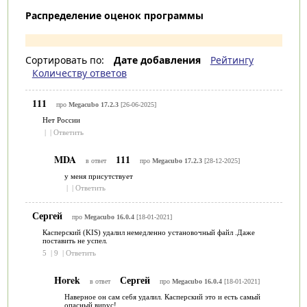
Распределение оценок программы
Сортировать по:
Дате добавления
Рейтингу
Количеству ответов
111
про
Megacubo 17.2.3
[26-06-2025]
Нет России
|
|
Ответить
MDA
111
в ответ
про
Megacubo 17.2.3
[28-12-2025]
у меня присутствует
|
|
Ответить
Сергей
про
Megacubo 16.0.4
[18-01-2021]
Касперский (KIS) удалил немедленно установочный файл .Даже
поставить не успел.
5
|
9
|
Ответить
Horek
Сергей
в ответ
про
Megacubo 16.0.4
[18-01-2021]
Наверное он сам себя удалил. Касперский это и есть самый
опасный вирус!