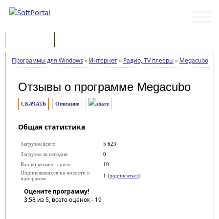
Программы
Статьи
Программы для Windows
»
Интернет
»
Радио, TV плееры
»
Megacubo
»
О
Отзывы о программе
Megacubo
СКАЧАТЬ
Описание
Общая статистика
Загрузок всего
5 623
Загрузок за сегодня
0
Кол-во комментариев
10
Подписавшихся на новости о
1 (
подписаться
)
программе
Оцените программу!
3.58
из 5, всего оценок -
19