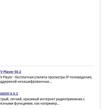
TV Player 50.2
TV Player - бесплатная утилита просмотра IP-телевидения,
поддержкой незашифрованных...
RADIO 6.0.2
стрый, легкий, красивый интернет радиоприемник с
лезными функциями, как например...