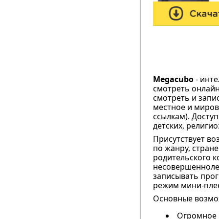
Megacubo
- инт
смотреть онлайн
смотреть и запи
местное и мирово
ссылкам). Досту
детских, религио
Присутствует во
по жанру, стран
родительского к
несовершеннолет
записывать прог
режим мини-плее
Основные возмо
Огромное 