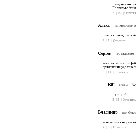
Наверное он сам
Проверьте файл 
7
|
10
|
Ответит
Алекс
про
Megacubo 16
Фигня полная,нет выб
6
|
5
|
Ответить
Сергей
про
Megacubo 1
avast нашёл в этом фа
приложение удалено 
5
|
11
|
Ответить
Rut
С
в ответ
Ну и зря!
5
|
5
|
Ответить
Владимир
про
Megac
есть вариант на русск
4
|
6
|
Ответить