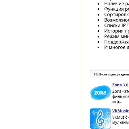
Наличие р
Функция р
Сортировка
Возможнос
Списки IPT
История п
Режим мин
Поддержка
И многое д
ТОП-сегодня раздела
Zona 3.0
Zona - э
фильмов
игр...
VKMusic 
VKMusic 
мультиме