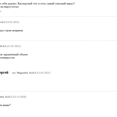
 себя удалил. Касперский это и есть самый опасный вирус!
на вирустотал.
ь
.0.4
[13-01-2021]
ора стран вещания.
6.0.4
[11-01-2021]
йле заражённый объект
антивирусом
ергей
про
Megacubo 16.0.4
[11-01-2021]
ubo 16.0.2
[21-12-2020]
ом языке?