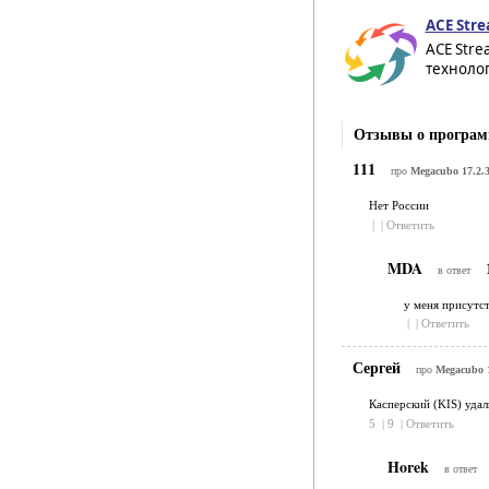
ACE Stre
ACE Str
технолог
Отзывы о програм
111
про
Megacubo 17.2.
Нет России
|
|
Ответить
MDA
в ответ
у меня присутс
|
|
Ответить
Сергей
про
Megacubo 1
Касперский (KIS) удал
5
|
9
|
Ответить
Horek
в ответ