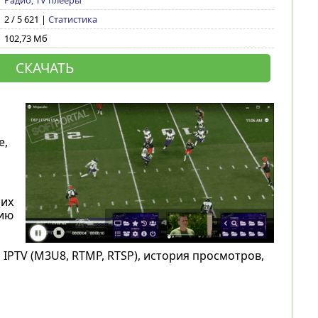
Радио, TV плееры
2 / 5 621 |
Статистика
102,73 Мб
СКАЧАТЬ
e,
 их
цию
IPTV (M3U8, RTMP, RTSP), история просмотров,