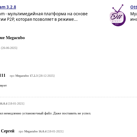
am 3.2.8
Ott
eam - мультимедийная платформа на основе
Му
ии P2P, которая позволяет в режиме...
инс
ме Megacubo
3
[26-06-2025]
111
про
Megacubo 17.2.3
[28-12-2025]
твует
6.0.4
[18-01-2021]
ил немедленно установочный файл .Даже поставить не успел.
Сергей
про
Megacubo 16.0.4
[18-01-2021]