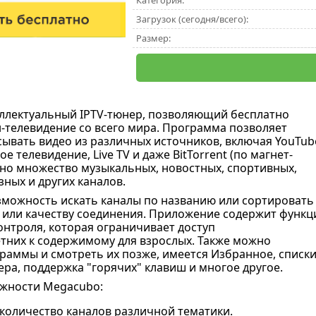
Категория:
Загрузок (сегодня/всего):
Размер:
еллектуальный IPTV-тюнер, позволяющий бесплатно
-телевидение со всего мира. Программа позволяет
сывать видео из различных источников, включая YouTub
е телевидение, Live TV и даже BitTorrent (по магнет-
пно множество музыкальных, новостных, спортивных,
зных и других каналов.
зможность искать каналы по названию или сортировать
е или качеству соединения. Приложение содержит функ
онтроля, которая ограничивает доступ
них к содержимому для взрослых. Также можно
раммы и смотреть их позже, имеется Избранное, списки 
ра, поддержка "горячих" клавиш и многое другое.
жности Megacubo:
количество каналов различной тематики.