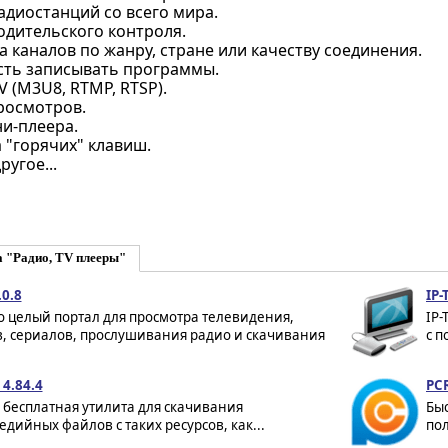
адиостанций со всего мира.
одительского контроля.
 каналов по жанру, стране или качеству соединения.
ть записывать программы.
V (M3U8, RTMP, RTSP).
росмотров.
и-плеера.
 "горячих" клавиш.
ругое...
 "Радио, TV плееры"
.0.8
IP-
то целый портал для просмотра телевидения,
IP-
, сериалов, прослушивания радио и скачивания
с 
4.84.4
PC
- бесплатная утилита для скачивания
Бы
дийных файлов с таких ресурсов, как...
по