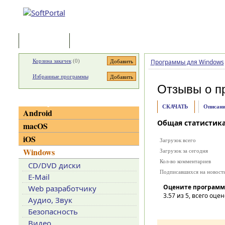
Программы
Статьи
Корзина закачек
(
0
)
Программы для Windows
Избранные программы
Отзывы о п
Категории
СКАЧАТЬ
Описани
Android
Общая статистик
macOS
iOS
Загрузок всего
Windows
Загрузок за сегодня
Кол-во комментариев
CD/DVD диски
Подписавшихся на новост
E-Mail
Оцените программ
Web разработчику
3.57
из 5, всего оцен
Аудио, Звук
Безопасность
Видео