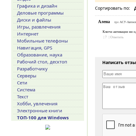
Графика и дизайн
Сортировать по:
Деловые программы
Диски и файлы
Алена
про
АСУ-Автосер
Игры, развлечения
Ключи активации ни о
Интернет
|
7
|
Ответить
Мобильные телефоны
Навигация, GPS
Образование, наука
Рабочий стол, десктоп
Написать отз
Разработчику
Серверы
Сети
Система
Текст
Хобби, увлечения
Электронные книги
ТОП-100 для Windows