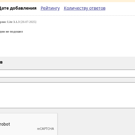
Дате добавления
Рейтингу
Количеству ответов
вис Lite 3.1.3
[26-07-2025]
дин не подошел
ыв