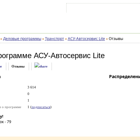
Войти на аккаунт
Зарегистрироваться
»
Деловые программы
»
Транспорт
»
АСУ-Автосервис Lite
»
Отзывы
рограмме
АСУ-Автосервис Lite
е
Отзывы
а
Распределен
3 614
0
1
и о программе
1 (
подписаться
)
у!
ок -
79