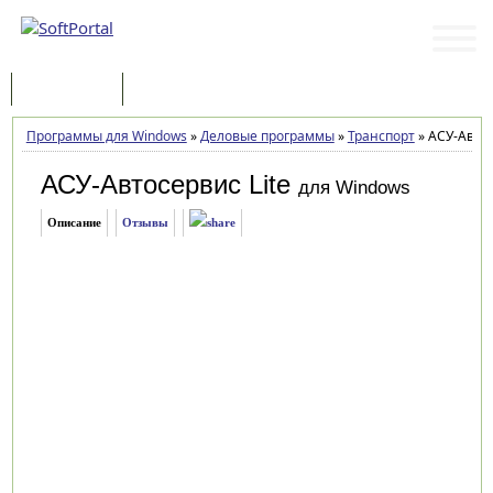
Программы
Статьи
Программы для Windows
»
Деловые программы
»
Транспорт
»
АСУ-Автосе
АСУ-Автосервис Lite
для Windows
Описание
Отзывы