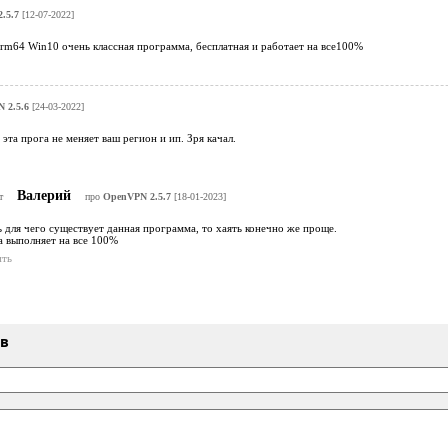
.5.7
[12-07-2022]
rm64 Win10 очень классная программа, бесплатная и работает на все100%
 2.5.6
[24-03-2022]
эта прога не меняет ваш регион и ип. Зря качал.
Валерий
т
про
OpenVPN 2.5.7
[18-01-2023]
ь для чего существует данная программа, то хаять конечно же проще.
а выполняет на все 100%
ить
ыв