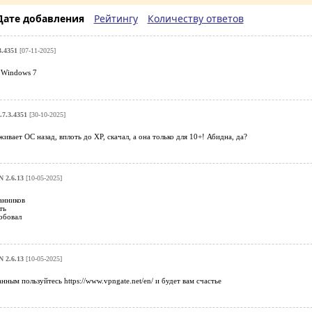
Дате добавления
Рейтингу
Количеству ответов
.4351
[07-11-2025]
 Windows 7
7.3.4351
[30-10-2025]
ивает ОС назад, вплоть до ХР, скачал, а она только для 10+! Абидна, да?
 2.6.13
[10-05-2025]
анников
ть
обовал
 2.6.13
[10-05-2025]
нным пользуйтесь https://www.vpngate.net/en/ и будет вам счастье