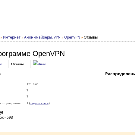
Войти на аккаунт
Зарегистрироваться
»
Интернет
»
Анонимайзеры, VPN
»
OpenVPN
»
Отзывы
рограмме
OpenVPN
е
Отзывы
а
Распределен
171 828
7
7
и о программе
1 (
подписаться
)
у!
ок -
593