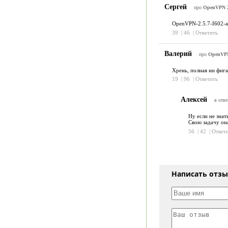
Сергей
про
OpenVPN 2
OpenVPN-2.5.7-I602-a
39
|
46
|
Ответить
Валерий
про
OpenVPN
Хрень, полная ни фига 
19
|
96
|
Ответить
Алексей
в отве
Ну если не знат
Свою задачу он
56
|
42
|
Ответ
Написать отз