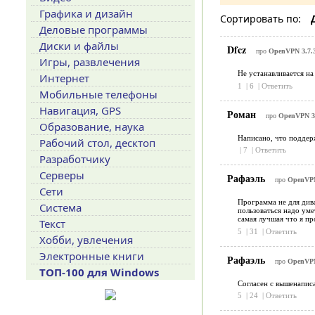
Графика и дизайн
Сортировать по:
Деловые программы
Диски и файлы
Dfcz
про
OpenVPN 3.7.3
Игры, развлечения
Не устанавливается на
Интернет
1
|
6
|
Ответить
Мобильные телефоны
Навигация, GPS
Роман
про
OpenVPN 3.
Образование, наука
Написано, что поддерж
Рабочий стол, десктоп
|
7
|
Ответить
Разработчику
Серверы
Рафаэль
про
OpenVPN
Сети
Программа не для див
Система
пользоваться надо уме
самая лучшая что я пр
Текст
5
|
31
|
Ответить
Хобби, увлечения
Электронные книги
Рафаэль
про
OpenVPN
ТОП-100 для Windows
Согласен с вышенаписа
5
|
24
|
Ответить