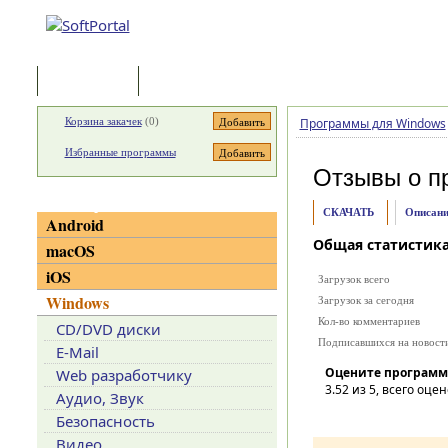
Программы
Статьи
Корзина закачек
(
0
)
Программы для Windows
Избранные программы
Отзывы о п
Категории
СКАЧАТЬ
Описани
Android
Общая статистик
macOS
iOS
Загрузок всего
Windows
Загрузок за сегодня
Кол-во комментариев
CD/DVD диски
Подписавшихся на новост
E-Mail
Оцените программ
Web разработчику
3.52
из 5, всего оцен
Аудио, Звук
Безопасность
Видео