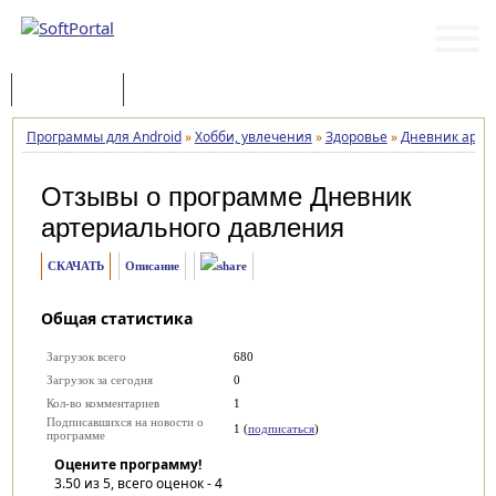
Программы
Статьи
Программы для Android
»
Хобби, увлечения
»
Здоровье
»
Дневник арте
Отзывы о программе
Дневник
артериального давления
СКАЧАТЬ
Описание
Общая статистика
Загрузок всего
680
Загрузок за сегодня
0
Кол-во комментариев
1
Подписавшихся на новости о
1 (
подписаться
)
программе
Оцените программу!
3.50
из 5, всего оценок -
4