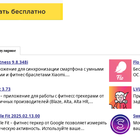
пулярное
tness 9.8.348i
Fl
ожение для синхронизации смартфона с умными
Бе
ми и фитнес-браслетами Xiaomi....
ОС 
t 3.73
LVL
it – приложение для работы с фитнесс-трекерами от
Пр
чных производителей (Blaze, Alta, Alta HR,...
зад
le Fit 2025.02.13.00
Swe
le Fit – фитнес-теркер от Google позволяет измерять
Мо
ческую активность. Используйте ваше...
ва