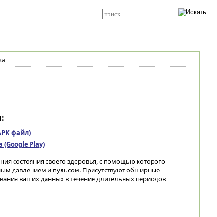
Карта сайта
RSS
Расширенный поиск
ка
:
(APK файл)
(Google Play)
ния состояния своего здоровья, с помощью которого
ным давлением и пульсом. Присутствуют обширные
ивания ваших данных в течение длительных периодов