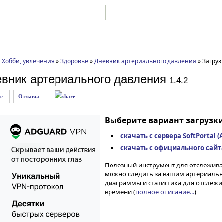
Войти на аккаунт
Зарегистрироваться
»
Хобби, увлечения
»
Здоровье
»
Дневник артериального давления
»
Загруз
евник артериального давления
1.4.2
е
Отзывы
Выберите вариант загрузки
скачать с сервера SoftPortal 
скачать с официального сайта 
Полезный инструмент для отслежива
можно следить за вашим артериаль
диаграммы и статистика для отслеж
времени (
полное описание...
)