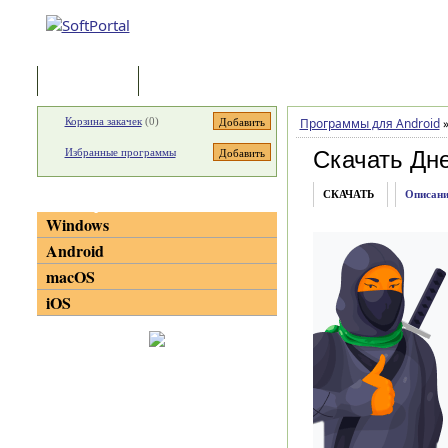
Программы
Статьи
Корзина закачек
(
0
)
Программы для Android
Избранные программы
Скачать Дн
СКАЧАТЬ
Описани
Категории
Windows
Android
macOS
iOS