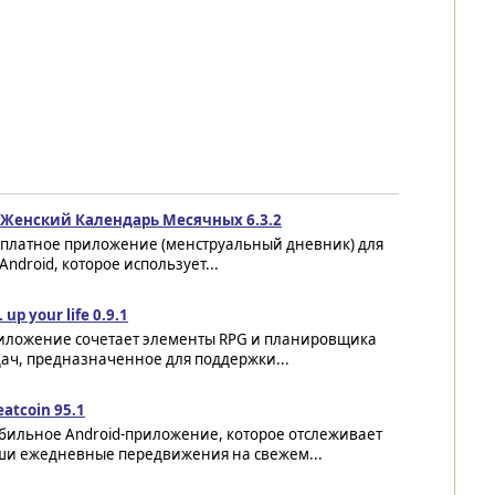
o Женский Календарь Месячных 6.3.2
сплатное приложение (менструальный дневник) для
Android, которое использует...
 up your life 0.9.1
иложение сочетает элементы RPG и планировщика
ач, предназначенное для поддержки...
atcoin 95.1
бильное Android-приложение, которое отслеживает
ши ежедневные передвижения на свежем...