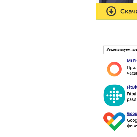
Рекомендуем по
Mi Fi
Прил
часа
FitBi
Fitb
разли
Goog
Goog
физи