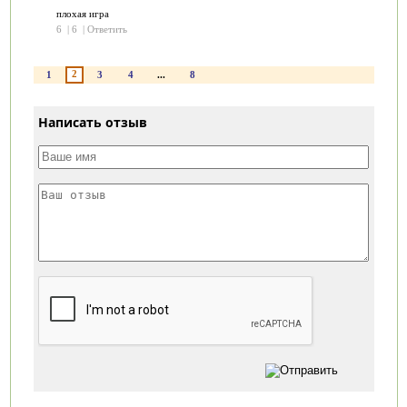
плохая игра
6
|
6
|
Ответить
2
1
3
4
...
8
Написать отзыв