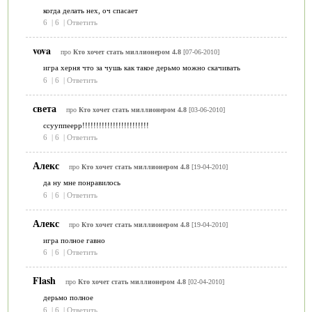
когда делать нех, оч спасает
6
|
6
|
Ответить
vova
про
Кто хочет стать миллионером 4.8
[07-06-2010]
игра херня что за чушь как такое дерьмо можно скачивать
6
|
6
|
Ответить
света
про
Кто хочет стать миллионером 4.8
[03-06-2010]
ссууппеерр!!!!!!!!!!!!!!!!!!!!!!!!
6
|
6
|
Ответить
Алекс
про
Кто хочет стать миллионером 4.8
[19-04-2010]
да ну мне понравилось
6
|
6
|
Ответить
Алекс
про
Кто хочет стать миллионером 4.8
[19-04-2010]
игра полное гавно
6
|
6
|
Ответить
Flash
про
Кто хочет стать миллионером 4.8
[02-04-2010]
дерьмо полное
6
|
6
|
Ответить