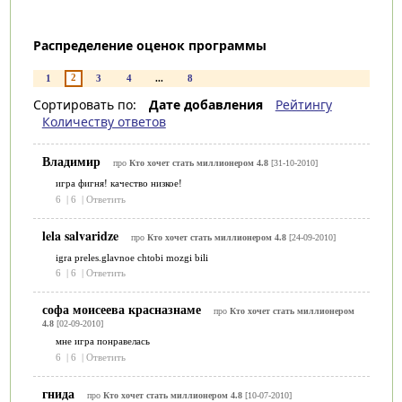
Распределение оценок программы
2
1
3
4
...
8
Сортировать по:
Дате добавления
Рейтингу
Количеству ответов
Владимир
про
Кто хочет стать миллионером 4.8
[31-10-2010]
игра фигня! качество низкое!
6
|
6
|
Ответить
lela salvaridze
про
Кто хочет стать миллионером 4.8
[24-09-2010]
igra preles.glavnoe chtobi mozgi bili
6
|
6
|
Ответить
софа моисеева красназнаме
про
Кто хочет стать миллионером
4.8
[02-09-2010]
мне игра понравелась
6
|
6
|
Ответить
гнида
про
Кто хочет стать миллионером 4.8
[10-07-2010]