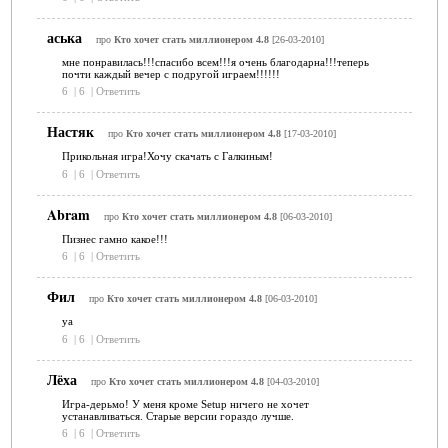
аська
про
Кто хочет стать миллионером 4.8
[26-03-2010]
мне понравилась!!!спасибо всем!!!я очень благодарна!!!теперь
почти каждый вечер с подругой играем!!!!!!
6
|
6
|
Ответить
Настяк
про
Кто хочет стать миллионером 4.8
[17-03-2010]
Прикольная игра!Хочу скачать с Галкиным!
6
|
6
|
Ответить
Abram
про
Кто хочет стать миллионером 4.8
[06-03-2010]
Пизнес гамно какое!!!
6
|
6
|
Ответить
Фил
про
Кто хочет стать миллионером 4.8
[06-03-2010]
ya
6
|
6
|
Ответить
Лёха
про
Кто хочет стать миллионером 4.8
[04-03-2010]
Игра-дерьмо! У меня кроме Setup ничего не хочет
устанавливаться. Старые версии гораздо лучше.
6
|
6
|
Ответить