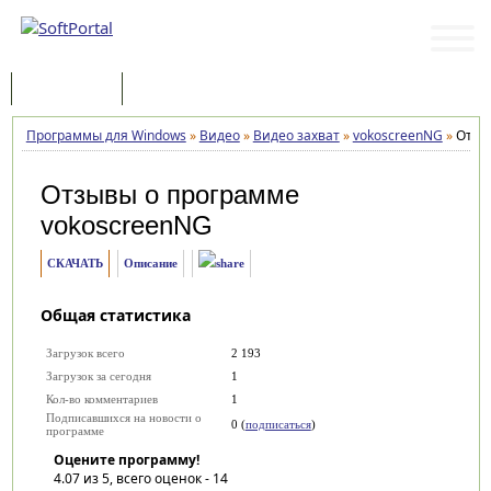
Программы
Статьи
Программы для Windows
»
Видео
»
Видео захват
»
vokoscreenNG
»
Отзы
Отзывы о программе
vokoscreenNG
СКАЧАТЬ
Описание
Общая статистика
Загрузок всего
2 193
Загрузок за сегодня
1
Кол-во комментариев
1
Подписавшихся на новости о
0 (
подписаться
)
программе
Оцените программу!
4.07
из 5, всего оценок -
14