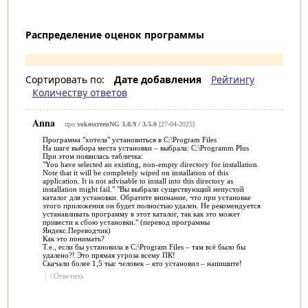
Распределение оценок программы
Сортировать по:
Дате добавления
Рейтингу
Количеству ответов
Anna
про
vokoscreenNG 3.0.9 / 3.5.0
[27-04-2025]
Программа "хотела" установиться в C:\Program Files
На шаге выбора места установки – выбрала: C:\Programm Plus
При этом появилась табличка:
"You have selected an existing, non-empty directory for installation.
Note that it will be completely wiped on installation of this
application. It is not advisable to install into this directory as
installation might fail." "Вы выбрали существующий непустой
каталог для установки. Обратите внимание, что при установке
этого приложения он будет полностью удален. Не рекомендуется
устанавливать программу в этот каталог, так как это может
привести к сбою установки." (перевод программы
Яндекс.Переводчик)
Как это понимать?
Т.е., если бы установила в C:\Program Files – там всё было бы
удалено?! Это прямая угроза всему ПК!
Скачали более 1,5 тыс человек – кто установил – напишите!
|
|
Ответить