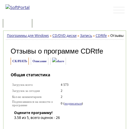
Программы
Статьи
Программы для Windows
»
CD/DVD диски
»
Запись
»
CDRtfe
»
Отзывы
Отзывы о программе
CDRtfe
СКАЧАТЬ
Описание
Общая статистика
Загрузок всего
4 573
Загрузок за сегодня
2
Кол-во комментариев
2
Подписавшихся на новости о
0 (
подписаться
)
программе
Оцените программу!
3.58
из 5, всего оценок -
26