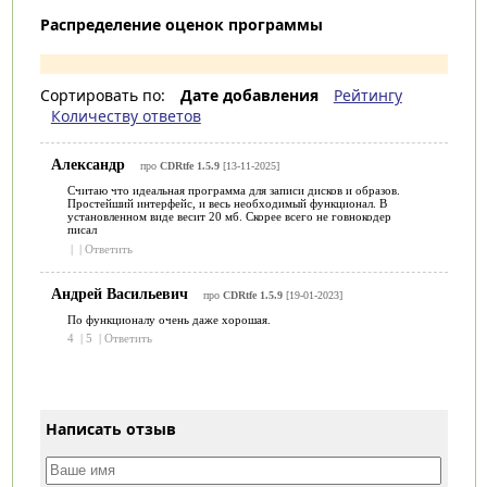
Распределение оценок программы
Сортировать по:
Дате добавления
Рейтингу
Количеству ответов
Александр
про
CDRtfe 1.5.9
[13-11-2025]
Считаю что идеальная программа для записи дисков и образов.
Простейший интерфейс, и весь необходимый функционал. В
установленном виде весит 20 мб. Скорее всего не говнокодер
писал
|
|
Ответить
Андрей Васильевич
про
CDRtfe 1.5.9
[19-01-2023]
По функционалу очень даже хорошая.
4
|
5
|
Ответить
Написать отзыв