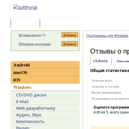
Программы
Статьи
Корзина закачек
(
0
)
Программы для Windows
Избранные программы
Отзывы о п
Категории
СКАЧАТЬ
Описани
Android
Общая статистик
macOS
iOS
Загрузок всего
Windows
Загрузок за сегодня
Кол-во комментариев
CD/DVD диски
Подписавшихся на новост
E-Mail
Оцените программ
Web разработчику
4.00
из 5, всего оцен
Аудио, Звук
Безопасность
Видео