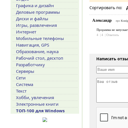
Графика и дизайн
Сортировать по:
Деловые программы
Диски и файлы
Александр
про
Ksnip
Игры, развлечения
Прорамма не запускает
Интернет
4
|
4
|
Ответить
Мобильные телефоны
Навигация, GPS
Образование, наука
Рабочий стол, десктоп
Написать отз
Разработчику
Серверы
Сети
Система
Текст
Хобби, увлечения
Электронные книги
ТОП-100 для Windows