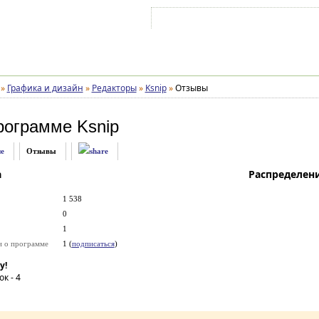
Войти на аккаунт
Зарегистрироваться
»
Графика и дизайн
»
Редакторы
»
Ksnip
»
Отзывы
рограмме
Ksnip
е
Отзывы
а
Распределен
1 538
0
1
и о программе
1 (
подписаться
)
у!
ок -
4