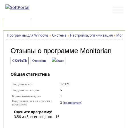
Программы
Статьи
Программы для Windows
»
Система
»
Настройка, оптимизация
»
Monito
Отзывы о программе
Monitorian
СКАЧАТЬ
Описание
Общая статистика
Загрузок всего
12 121
Загрузок за сегодня
5
Кол-во комментариев
1
Подписавшихся на новости о
2 (
подписаться
)
программе
Оцените программу!
3.56
из 5, всего оценок -
16