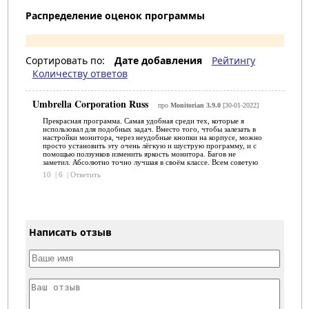
Распределение оценок программы
Сортировать по:
Дате добавления
Рейтингу
Количеству ответов
Umbrella Corporation Russ
про
Monitorian 3.9.0
[30-01-2022]
Прекрасная программа. Самая удобная среди тех, которые я
использовал для подобных задач. Вместо того, чтобы залезать в
настройки монитора, через неудобные кнопки на корпусе, можно
просто установить эту очень лёгкую и шуструю программу, и с
помощью ползунков изменить яркость монитора. Багов не
заметил. Абсолютно точно лучшая в своём классе. Всем советую
10
|
6
|
Ответить
Написать отзыв