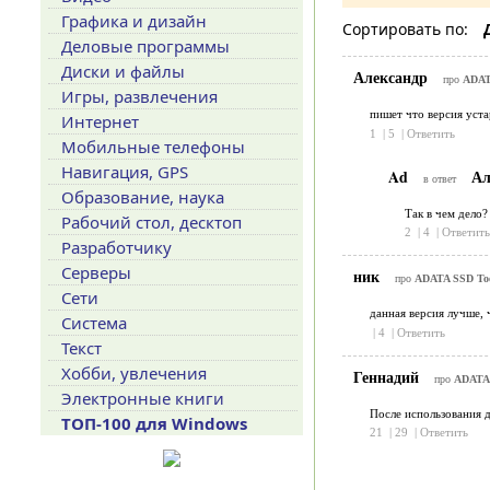
Графика и дизайн
Сортировать по:
Деловые программы
Диски и файлы
Александр
про
ADATA
Игры, развлечения
пишет что версия уста
Интернет
1
|
5
|
Ответить
Мобильные телефоны
Навигация, GPS
Ad
Ал
в ответ
Образование, наука
Так в чем дело?
Рабочий стол, десктоп
2
|
4
|
Ответить
Разработчику
Серверы
ник
про
ADATA SSD Too
Сети
данная версия лучше, 
Система
|
4
|
Ответить
Текст
Хобби, увлечения
Геннадий
про
ADATA 
Электронные книги
После использования 
ТОП-100 для Windows
21
|
29
|
Ответить