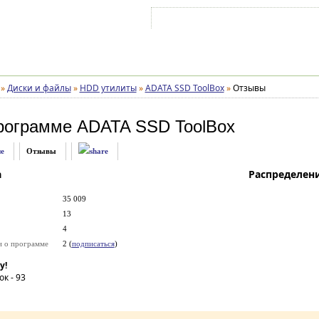
Войти на аккаунт
Зарегистрироваться
»
Диски и файлы
»
HDD утилиты
»
ADATA SSD ToolBox
»
Отзывы
рограмме
ADATA SSD ToolBox
е
Отзывы
а
Распределен
35 009
13
4
и о программе
2 (
подписаться
)
у!
ок -
93