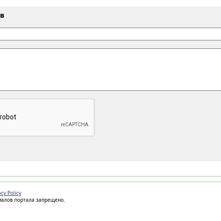
ыв
acy Policy
иалов портала запрещено.