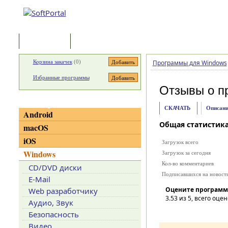
Программы
Статьи
Корзина закачек
(
0
)
Программы для Windows
Избранные программы
Отзывы о п
Категории
СКАЧАТЬ
Описани
Android
Общая статистик
macOS
iOS
Загрузок всего
Windows
Загрузок за сегодня
Кол-во комментариев
CD/DVD диски
Подписавшихся на новост
E-Mail
Оцените программ
Web разработчику
3.53
из 5, всего оцен
Аудио, Звук
Безопасность
Видео