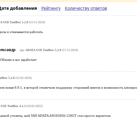
Дате добавления
Рейтингу
Количеству ответов
 SSD ToolBox 5.2.8
[15-11-2024]
рела и отказывается работать
ександр
про
ADATA SSD ToolBox 5.2.8
[17-12-2024]
 Обнови и все заработает
lBox 5.2.8
[12-05-2024]
чем новая 6.0.1, в которой отключили поддержку сторонний винтов и возможность клониро
SSD ToolBox 4.1.3
[10-02-2022]
данной утилиты, мой SSD ADATA ASU650SS-120GT стал просто кирпичом.