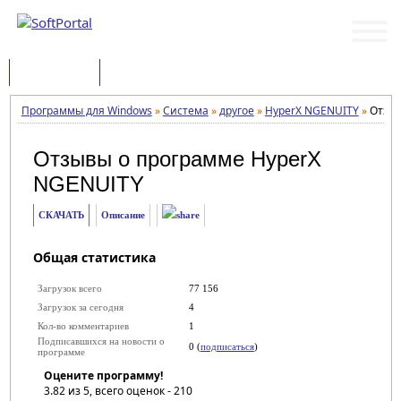
Программы
Статьи
Программы для Windows
»
Система
»
другое
»
HyperX NGENUITY
»
Отзы
Отзывы о программе
HyperX
NGENUITY
СКАЧАТЬ
Описание
Общая статистика
Загрузок всего
77 156
Загрузок за сегодня
4
Кол-во комментариев
1
Подписавшихся на новости о
0 (
подписаться
)
программе
Оцените программу!
3.82
из 5, всего оценок -
210