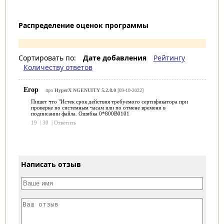
Распределение оценок программы
Сортировать по:
Дате добавления
Рейтингу
Количеству ответов
Егор
про
HyperX NGENUITY 5.2.8.0
[09-10-2022]
Пишет что "Истек срок действия требуемого сертификатора при
проверке по системным часам или по отмене времени в
подписании файла. Ошибка 0*800B0101
19
|
30
|
Ответить
Написать отзыв