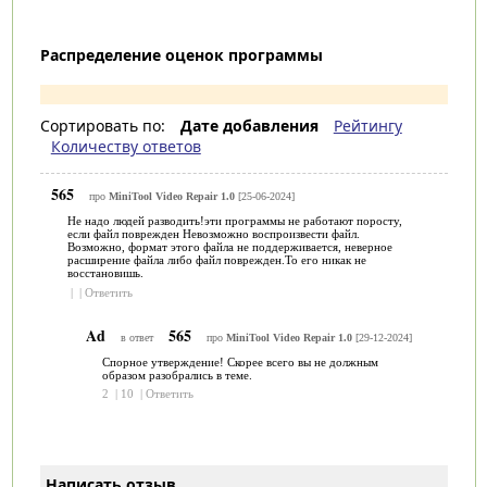
Распределение оценок программы
Сортировать по:
Дате добавления
Рейтингу
Количеству ответов
565
про
MiniTool Video Repair 1.0
[25-06-2024]
Не надо людей разводить!эти программы не работают поросту,
если файл поврежден Невозможно воспроизвести файл.
Возможно, формат этого файла не поддерживается, неверное
расширение файла либо файл поврежден.То его никак не
восстановишь.
|
|
Ответить
Ad
565
в ответ
про
MiniTool Video Repair 1.0
[29-12-2024]
Спорное утверждение! Скорее всего вы не должным
образом разобрались в теме.
2
|
10
|
Ответить
Написать отзыв