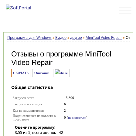
Программы
Статьи
Программы для Windows
»
Видео
»
другое
»
MiniTool Video Repair
»
Отзы
Отзывы о программе
MiniTool
Video Repair
СКАЧАТЬ
Описание
Общая статистика
Загрузок всего
15 306
Загрузок за сегодня
6
Кол-во комментариев
2
Подписавшихся на новости о
0 (
подписаться
)
программе
Оцените программу!
3.55
из 5, всего оценок -
42