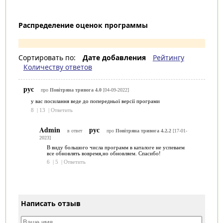
Распределение оценок программы
Сортировать по:
Дате добавления
Рейтингу
Количеству ответов
рус
про
Повітряна тривога 4.0
[04-09-2022]
у вас посилання веде до попередньої версії програми
8
|
13
|
Ответить
Admin
рус
в ответ
про
Повітряна тривога 4.2.2
[17-01-
2023]
В виду большого числа программ в каталоге не успеваем
все обновлять вовремя,но обновляем. Спасибо!
6
|
5
|
Ответить
Написать отзыв