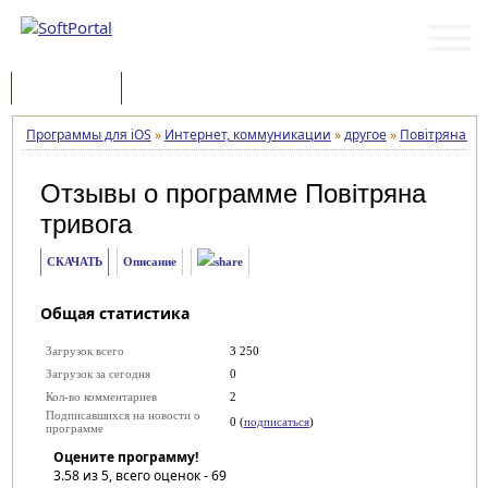
Программы
Статьи
Программы для iOS
»
Интернет, коммуникации
»
другое
»
Повітряна тр
Отзывы о программе
Повітряна
тривога
СКАЧАТЬ
Описание
Общая статистика
Загрузок всего
3 250
Загрузок за сегодня
0
Кол-во комментариев
2
Подписавшихся на новости о
0 (
подписаться
)
программе
Оцените программу!
3.58
из 5, всего оценок -
69