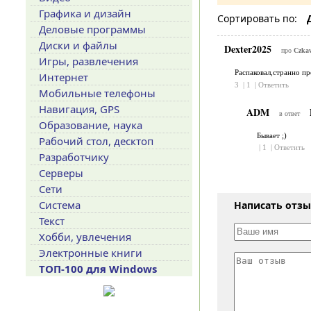
Графика и дизайн
Сортировать по:
Деловые программы
Диски и файлы
Dexter2025
про
Czkaw
Игры, развлечения
Распаковал,странно пр
Интернет
3
|
1
|
Ответить
Мобильные телефоны
Навигация, GPS
ADM
в ответ
Образование, наука
Бывает ;)
Рабочий стол, десктоп
|
1
|
Ответить
Разработчику
Серверы
Сети
Система
Написать отз
Текст
Хобби, увлечения
Электронные книги
ТОП-100 для Windows