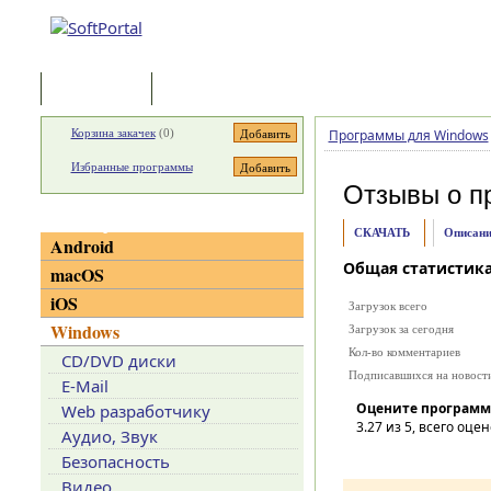
Программы
Статьи
Корзина закачек
(
0
)
Программы для Windows
Избранные программы
Отзывы о п
Категории
СКАЧАТЬ
Описани
Android
Общая статистик
macOS
iOS
Загрузок всего
Windows
Загрузок за сегодня
Кол-во комментариев
CD/DVD диски
Подписавшихся на новост
E-Mail
Оцените программ
Web разработчику
3.27
из 5, всего оцен
Аудио, Звук
Безопасность
Видео