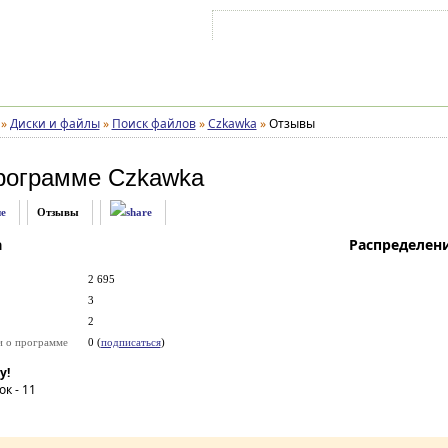
Войти на аккаунт
Зарегистрироваться
»
Диски и файлы
»
Поиск файлов
»
Czkawka
»
Отзывы
рограмме
Czkawka
е
Отзывы
а
Распределен
2 695
3
2
и о программе
0 (
подписаться
)
у!
ок -
11