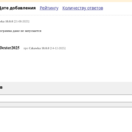
Дате добавления
Рейтингу
Количеству ответов
ka 10.0.0
[21-08-2025]
ограмма даже не запускается
Dexter2025
про
Czkawka 10.0.0
[14-12-2025]
ыв