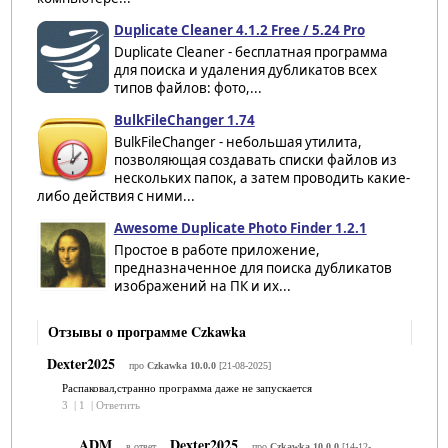
Duplicate Cleaner 4.1.2 Free / 5.24 Pro
Duplicate Cleaner - бесплатная программа
для поиска и удаления дубликатов всех
типов файлов: фото,...
BulkFileChanger 1.74
BulkFileChanger - небольшая утилита,
позволяющая создавать списки файлов из
нескольких папок, а затем проводить какие-
либо действия с ними...
Awesome Duplicate Photo Finder 1.2.1
Простое в работе приложение,
предназначенное для поиска дубликатов
изображений на ПК и их...
Отзывы о программе Czkawka
Dexter2025
про
Czkawka 10.0.0
[21-08-2025]
Распаковал,странно программа даже не запускается
3
|
1
|
Ответить
ADM
Dexter2025
в ответ
про
Czkawka 10.0.0
[14-12-