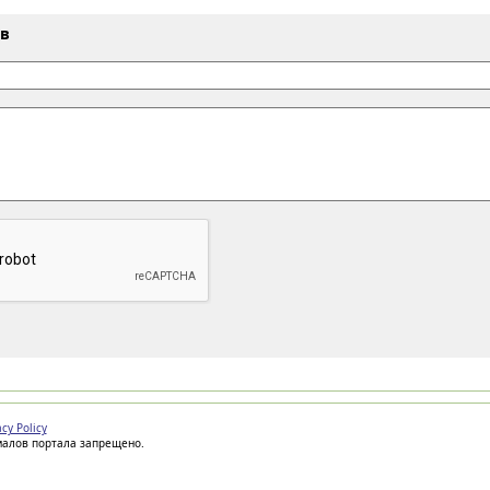
ыв
acy Policy
иалов портала запрещено.