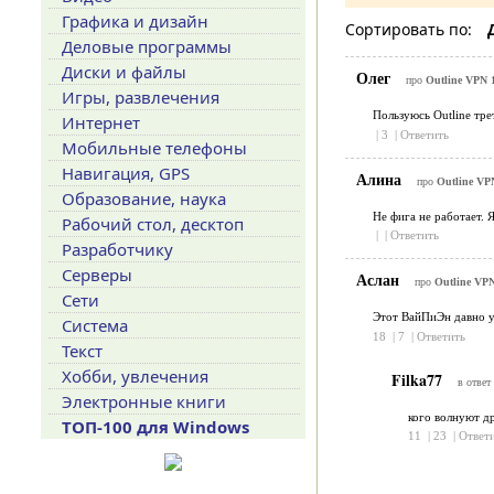
Графика и дизайн
Сортировать по:
Деловые программы
Диски и файлы
Олег
про
Outline VPN 1
Игры, развлечения
Пользуюсь Outline трет
Интернет
|
3
|
Ответить
Мобильные телефоны
Навигация, GPS
Алина
про
Outline VPN
Образование, наука
Не фига не работает. 
Рабочий стол, десктоп
|
|
Ответить
Разработчику
Серверы
Аслан
про
Outline VPN
Сети
Этот ВайПиЭн давно уж
Система
18
|
7
|
Ответить
Текст
Хобби, увлечения
Filka77
в ответ
Электронные книги
кого волнуют др
ТОП-100 для Windows
11
|
23
|
Ответ