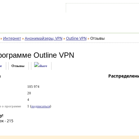
Войти на аккаунт
Зарегистрироваться
»
Интернет
»
Анонимайзеры, VPN
»
Outline VPN
»
Отзывы
рограмме
Outline VPN
е
Отзывы
а
Распределен
105 974
20
4
и о программе
1 (
подписаться
)
у!
ок -
215