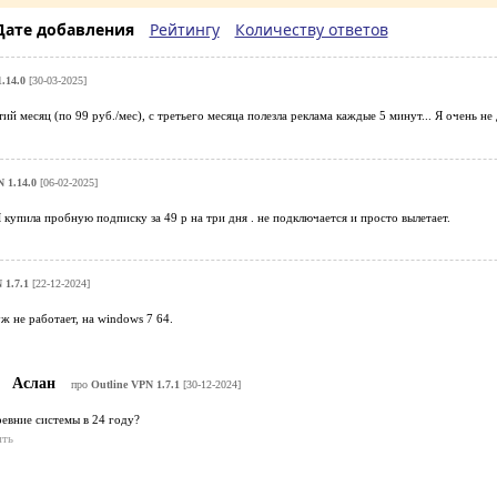
Дате добавления
Рейтингу
Количеству ответов
.14.0
[30-03-2025]
ий месяц (по 99 руб./мес), с третьего месяца полезла реклама каждые 5 минут... Я очень не 
 1.14.0
[06-02-2025]
Я купила пробную подписку за 49 р на три дня . не подключается и просто вылетает.
 1.7.1
[22-12-2024]
 не работает, на windows 7 64.
Аслан
про
Outline VPN 1.7.1
[30-12-2024]
евние системы в 24 году?
ить