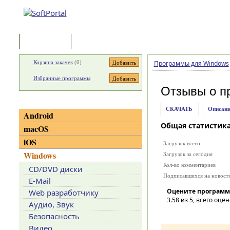
Программы
Статьи
Корзина закачек
(
0
)
Программы для Windows
Избранные программы
Отзывы о п
Категории
СКАЧАТЬ
Описани
Android
Общая статистик
macOS
iOS
Загрузок всего
Windows
Загрузок за сегодня
Кол-во комментариев
CD/DVD диски
Подписавшихся на новост
E-Mail
Оцените программ
Web разработчику
3.58
из 5, всего оцен
Аудио, Звук
Безопасность
Видео