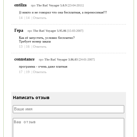
entilza
про
The Bat! Voyager 5.0.9
[23-04-2011]
)) никто и не говорил что она бесплатная, а переносимая!!!
14
|
14
|
Ответить
Гера
про
The Bat! Voyager 3.95.06
[15-03-2007]
Как её запустить, условно беcплатно?
Требует номер заказа
13
|
16
|
Ответить
connstance
про
The Bat! Voyager 3.86.03
[24-01-2007]
программа - очень даже платная
17
|
19
|
Ответить
Написать отзыв