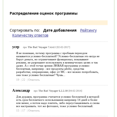
Распределение оценок программы
Сортировать по:
Дате добавления
Рейтингу
Количеству ответов
усер
про
The Bat! Voyager 7.4.4.1
[02-02-2017]
Я не понимаю, почему программа с пробным периодом
называется условно-бесплатной? Условно-бесплатная это когда не
берут деньги, но ограничивают функционал, показывают
рекламу, не разрешают использовать в коммерческих целях и так
далее. А с этой точки зрения ЛЮБАЯ программа условно-
бесплатная, например - все продукты adobe, средства
разработки, операционки, офис от МС - все можно попробовать,
они тоже условно бесплатные? Чушь...
19
|
22
|
Ответить
Александр
про
The Bat! Voyager 6.2.2.10
[04-02-2014]
Для дураков, программа считается условно бесплатной в которой
есть срок бесплатного использования например 14 дней и более
или менее, а потом надо платить, либо переустанавливать и снова
все настраивать. тот же фотошоп, тоже условно бесплатный.
15
|
17
|
Ответить