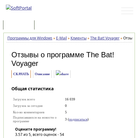
Программы
Статьи
Программы для Windows
»
E-Mail
»
Клиенты
»
The Bat! Voyager
»
Отзывы
Отзывы о программе
The Bat!
Voyager
СКАЧАТЬ
Описание
Общая статистика
Загрузок всего
16 039
Загрузок за сегодня
0
Кол-во комментариев
5
Подписавшихся на новости о
3 (
подписаться
)
программе
Оцените программу!
3.57
из 5, всего оценок -
54