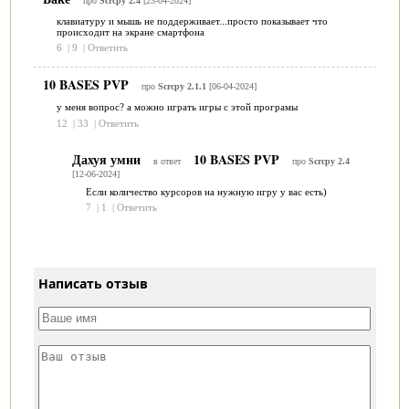
про
Scrcpy 2.4
[23-04-2024]
клавиатуру и мышь не поддерживает...просто показывает что
происходит на экране смартфона
6
|
9
|
Ответить
10 BASES PVP
про
Scrcpy 2.1.1
[06-04-2024]
у меня вопрос? а можно играть игры с этой програмы
12
|
33
|
Ответить
Дахуя умни
10 BASES PVP
в ответ
про
Scrcpy 2.4
[12-06-2024]
Если количество курсоров на нужную игру у вас есть)
7
|
1
|
Ответить
Написать отзыв