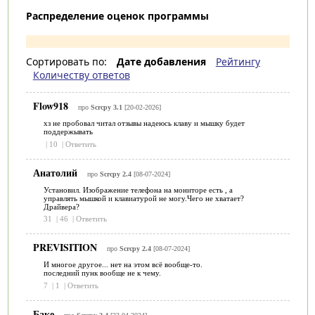
Распределение оценок программы
Сортировать по:
Дате добавления
Рейтингу
Количеству ответов
Flow918
про
Scrcpy 3.1
[20-02-2026]
хз не пробовал читал отзывы надеюсь клаву и мышку будет
поддержывать
|
10
|
Ответить
Анатолий
про
Scrcpy 2.4
[08-07-2024]
Установил. Изображение телефона на мониторе есть , а
управлять мышкой и клавиатурой не могу.Чего не хватает?
Драйвера?
31
|
46
|
Ответить
PREVISITION
про
Scrcpy 2.4
[08-07-2024]
И многое другое... нет на этом всё вообще-то.
последний пунк вообще не к чему.
7
|
1
|
Ответить
Баке