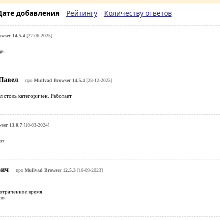
Дате добавления
Рейтингу
Количеству ответов
wser 14.5.4
[27-06-2025]
е.
Павел
про
Mullvad Browser 14.5.4
[28-12-2025]
л столь категоричен. Работает
ser 13.0.7
[10-03-2024]
ют
вич
про
Mullvad Browser 12.5.3
[18-09-2023]
отраченное время.
ию