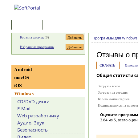
Программы
Статьи
Корзина закачек
(
0
)
Программы для Windows
Избранные программы
Отзывы о п
Категории
СКАЧАТЬ
Описани
Android
Общая статистик
macOS
iOS
Загрузок всего
Windows
Загрузок за сегодня
Кол-во комментариев
CD/DVD диски
Подписавшихся на новост
E-Mail
Оцените программ
Web разработчику
3.84
из 5, всего оцен
Аудио, Звук
Безопасность
Видео