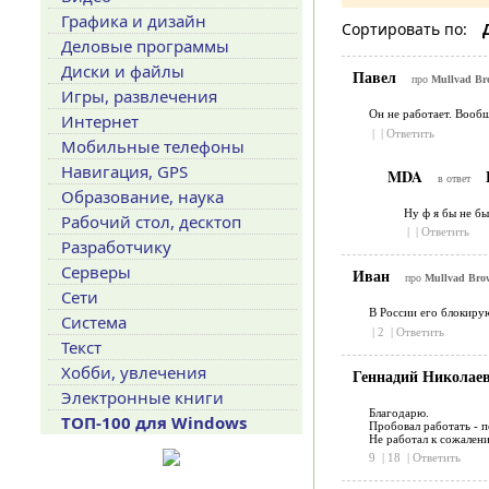
Графика и дизайн
Сортировать по:
Деловые программы
Диски и файлы
Павел
про
Mullvad Bro
Игры, развлечения
Он не работает. Вообщ
Интернет
|
|
Ответить
Мобильные телефоны
Навигация, GPS
MDA
в ответ
Образование, наука
Ну ф я бы не бы
Рабочий стол, десктоп
|
|
Ответить
Разработчику
Серверы
Иван
про
Mullvad Brow
Сети
В России его блокиру
Система
|
2
|
Ответить
Текст
Хобби, увлечения
Геннадий Николае
Электронные книги
Благодарю.
ТОП-100 для Windows
Пробовал работать - п
Не работал к сожален
9
|
18
|
Ответить