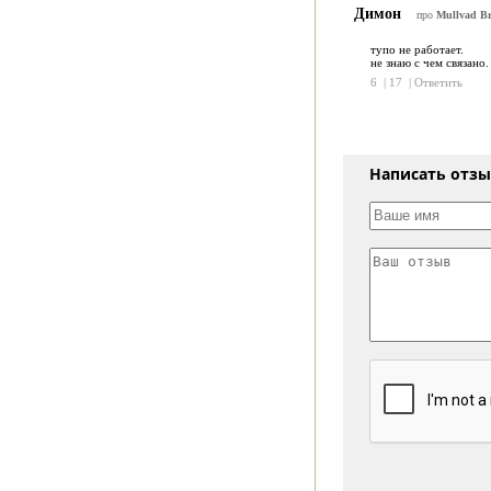
Димон
про
Mullvad Br
тупо не работает.
не знаю с чем связано.
6
|
17
|
Ответить
Написать отз