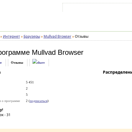
Войти на аккаунт
Зарегистрироваться
»
Интернет
»
Браузеры
»
Mullvad Browser
»
Отзывы
рограмме
Mullvad Browser
е
Отзывы
а
Распределен
5 451
2
5
и о программе
2 (
подписаться
)
у!
ок -
31