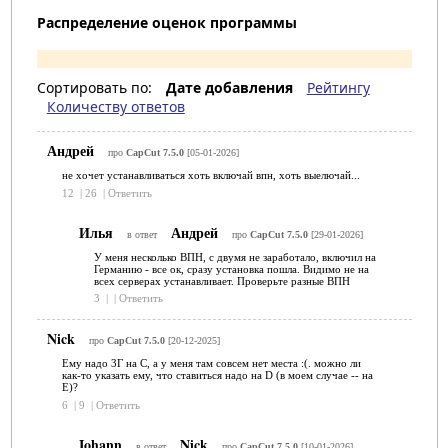
Распределение оценок программы
Сортировать по:
Дате добавления
Рейтингу
Количеству ответов
Андрей
про
CapCut 7.5.0
[05-01-2026]
не хочет устанавливаться хоть включай впн, хоть выелючай...
12
|
26
|
Ответить
Илья
Андрей
в ответ
про
CapCut 7.5.0
[29-01-2026]
У меня несколько ВПН, с двумя не заработало, включил на
Германию - все ок, сразу установка пошла. Видимо не на
всех серверах устанавливает. Проверьте разные ВПН
3
|
|
Ответить
Nick
про
CapCut 7.5.0
[20-12-2025]
Ему надо 3Г на С, а у меня там совсем нет места :(. можно ли
как-то указать ему, что ставиться надо на D (в моем случае -- на
Е)?
6
|
9
|
Ответить
Iohann
Nick
в ответ
про
CapCut 7.5.0
[10-01-2026]