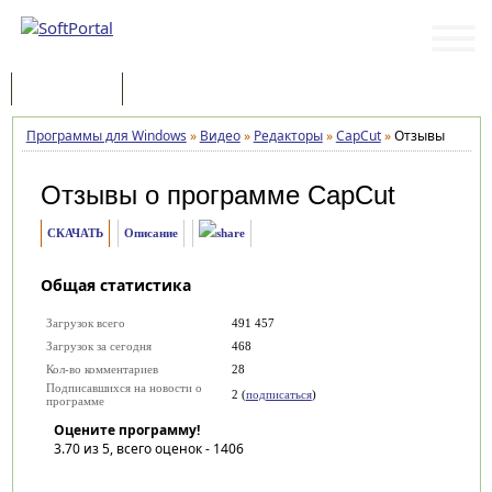
Программы
Статьи
Программы для Windows
»
Видео
»
Редакторы
»
CapCut
»
Отзывы
Отзывы о программе
CapCut
СКАЧАТЬ
Описание
Общая статистика
Загрузок всего
491 457
Загрузок за сегодня
468
Кол-во комментариев
28
Подписавшихся на новости о
2 (
подписаться
)
программе
Оцените программу!
3.70
из 5, всего оценок -
1406