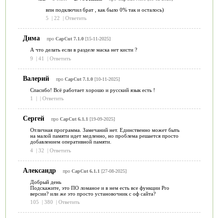
впн подключил брат , как было 0% так и осталось)
5
|
22
|
Ответить
Дима
про
CapCut 7.1.0
[15-11-2025]
А что делать если в разделе маска нет кисти ?
9
|
41
|
Ответить
Валерий
про
CapCut 7.1.0
[10-11-2025]
Спасибо! Всё работает хорошо и русский язык есть !
1
|
|
Ответить
Сергей
про
CapCut 6.1.1
[19-09-2025]
Отличная программа. Замечаний нет. Единственно может быть
на малой памяти идет медленно, но проблема решается просто
добавлением оперативной памяти.
4
|
32
|
Ответить
Александр
про
CapCut 6.1.1
[27-08-2025]
Добрый день
Подскажите, это ПО ломаное и в нем есть все функции Pro
версии? или же это просто установочник с оф сайта?
105
|
380
|
Ответить