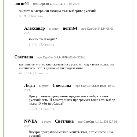
norm64
про
CapCut 4.1.0.1639
[15-08-2024]
зайдите в настройки вкладка язык выберите русский
5
|
9
|
Ответить
Александр
norm64
в ответ
про
CapCut 5.3.0
[06-01-
2025]
ты сам то заходил?
9
|
43
|
Ответить
Светлана
про
CapCut 3.1.0.1070
[02-04-2024]
вы пишите что можно скачать на русском, получается только на
английском. что я делаю не так подскажите
47
|
164
|
Ответить
Люди
Светлана
в ответ
про
CapCut 3.1.0.1070
[10-05-
2024]
При установке программы предлагается выбрать язык,
русский есть. И в настройках программы тоже есть выбор
языка. В чём проблема?
2
|
21
|
Ответить
NWEA
Светлана
в ответ
про
CapCut 4.1.0.1639
[27-08-
2024]
Внутри программы можно менять язык, в том числе и на
русский