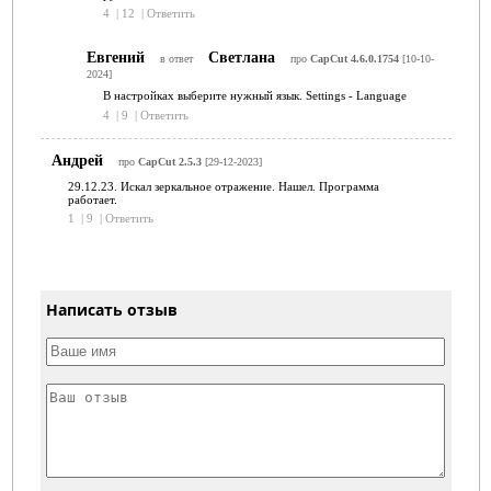
4
|
12
|
Ответить
Евгений
Светлана
в ответ
про
CapCut 4.6.0.1754
[10-10-
2024]
В настройках выберите нужный язык. Settings - Language
4
|
9
|
Ответить
Андрей
про
CapCut 2.5.3
[29-12-2023]
29.12.23. Искал зеркальное отражение. Нашел. Программа
работает.
1
|
9
|
Ответить
Написать отзыв