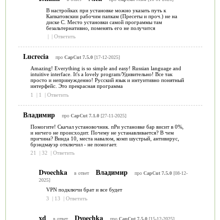
В настройках при установке можно указать путь к
Капкатовскии рабочим папкам (Пресеты и проч.) не на
диске С. Место установки самой программы там
безальтернативно, поменять его не получится
|
|
Ответить
Lucrecia
про
CapCut 7.5.0
[17-12-2025]
Amazing! Everything is so simple and easy! Russian language and
intuitive interface. It's a lovely program/Удивительно! Все так
просто и непринужденно! Русский язык и интуитивно понятный
интерфейс. Это прекрасная программа
1
|
1
|
Ответить
Владимир
про
CapCut 7.1.0
[27-11-2025]
Помогите! Скачал установочник. пРи установке бар висит в 0%,
и ничего не происходит. Почему не устанавливается? В чем
причина? Винда 10, места навалом, комп шустрый, антивирус,
брэндмауэр отключил - не помогает.
21
|
32
|
Ответить
Dvoechka
Владимир
в ответ
про
CapCut 7.5.0
[08-12-
2025]
VPN подключи брат и все будет
3
|
13
|
Ответить
xd
Dvoechka
в ответ
про
CapCut 7.5.0
[15-12-2025]