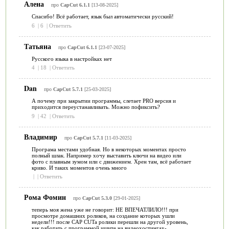
Алена
про
CapCut 6.1.1
[13-08-2025]
Спасибо! Всё работает, язык был автоматически русский!
6
|
6
|
Ответить
Татьяна
про
CapCut 6.1.1
[23-07-2025]
Русского языка в настройках нет
4
|
18
|
Ответить
Dan
про
CapCut 5.7.1
[25-03-2025]
А почему при закрытии программы, слетает PRO версия и
приходится переустанавливать. Можно пофиксить?
9
|
42
|
Ответить
Владимир
про
CapCut 5.7.1
[11-03-2025]
Програма местами удобная. Но в некоторых моментах просто
полный шлак. Например хочу выставить ключи на видео или
фото с плавным зумом или с движением. Хрен там, всё работает
криво. И таких моментов очень много
|
|
Ответить
Рома Фомин
про
CapCut 5.3.0
[29-01-2025]
теперь моя жена уже не говорит: НЕ ВПЕЧАТЛИЛО!!! при
просмотре домашних роликов, на создание которых ушли
недели!!! после CAP CUTa ролики перешли на другой уровень,
как работать с программой ищите на видеохостингах-