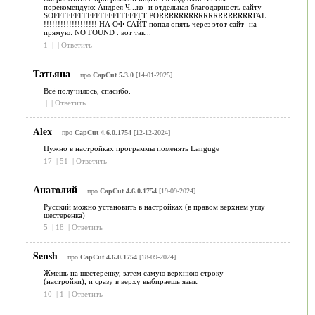
порекомендую: Андрея Ч...ко- и отдельная благодарность сайту
SOFFFFFFFFFFFFFFFFFFFFFT PORRRRRRRRRRRRRRRRRRRTAL
!!!!!!!!!!!!!!!!!!! НА ОФ САЙТ попал опять через этот сайт- на
прямую: NO FOUND . вот так...
1
|
|
Ответить
Татьяна
про
CapCut 5.3.0
[14-01-2025]
Всё получилось, спасибо.
|
|
Ответить
Alex
про
CapCut 4.6.0.1754
[12-12-2024]
Нужно в настройках программы поменять Languge
17
|
51
|
Ответить
Анатолий
про
CapCut 4.6.0.1754
[19-09-2024]
Русский можно установить в настройках (в правом верхнем углу
шестеренка)
5
|
18
|
Ответить
Sensh
про
CapCut 4.6.0.1754
[18-09-2024]
Жмёшь на шестерёнку, затем самую верхнюю строку
(настройки), и сразу в верху выбираешь язык.
10
|
1
|
Ответить