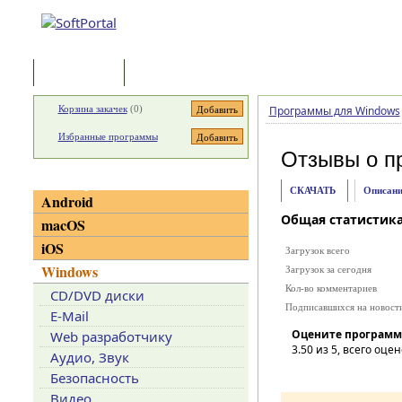
Программы
Статьи
Корзина закачек
(
0
)
Программы для Windows
Избранные программы
Отзывы о п
Категории
СКАЧАТЬ
Описани
Android
Общая статистик
macOS
iOS
Загрузок всего
Windows
Загрузок за сегодня
Кол-во комментариев
CD/DVD диски
Подписавшихся на новост
E-Mail
Оцените программ
Web разработчику
3.50
из 5, всего оцен
Аудио, Звук
Безопасность
Видео