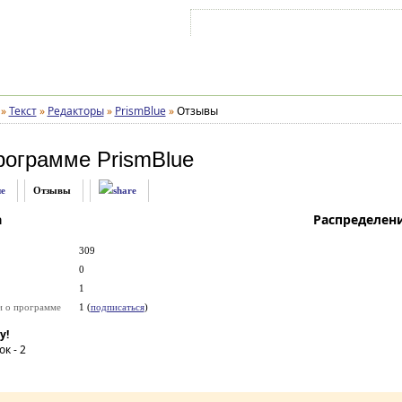
Войти на аккаунт
Зарегистрироваться
»
Текст
»
Редакторы
»
PrismBlue
»
Отзывы
рограмме
PrismBlue
е
Отзывы
а
Распределен
309
0
1
и о программе
1 (
подписаться
)
у!
ок -
2