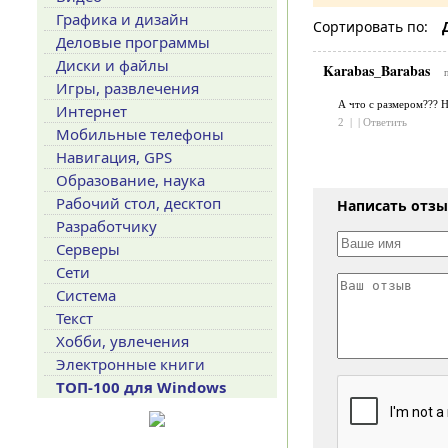
Графика и дизайн
Сортировать по:
Деловые программы
Диски и файлы
Karabas_Barabas
Игры, развлечения
А что с размером??? Н
Интернет
2
|
|
Ответить
Мобильные телефоны
Навигация, GPS
Образование, наука
Рабочий стол, десктоп
Написать отз
Разработчику
Серверы
Сети
Система
Текст
Хобби, увлечения
Электронные книги
ТОП-100 для Windows