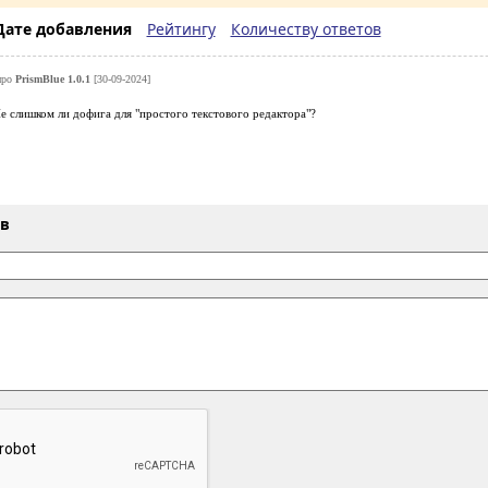
Дате добавления
Рейтингу
Количеству ответов
про
PrismBlue 1.0.1
[30-09-2024]
е слишком ли дофига для "простого текстового редактора"?
ыв